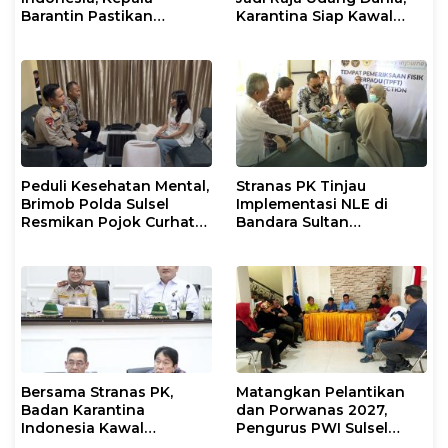
Barantin Pastikan
Karantina Siap Kawal
Layanan Karantina
Ekspor
Berjalan Optimal
Peduli Kesehatan Mental,
Stranas PK Tinjau
Brimob Polda Sulsel
Implementasi NLE di
Resmikan Pojok Curhat
Bandara Sultan
dengan Layanan
Hasanuddin, Perkuat
Psikolog dan Psikiater
Sinergi Layanan Logistik
Bersama Stranas PK,
Matangkan Pelantikan
Badan Karantina
dan Porwanas 2027,
Indonesia Kawal
Pengurus PWI Sulsel
Implementasi NLE
2026–2031 Gelar Rapat