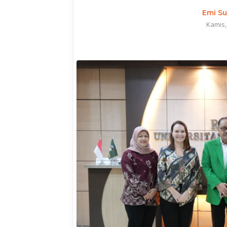
Emi Su
Kamis,