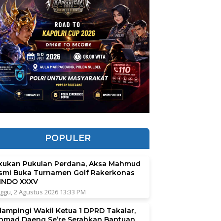
POPULER
kukan Pukulan Perdana, Aksa Mahmud
smi Buka Turnamen Golf Rakerkonas
INDO XXXV
ggu, 2 Agustus 2026 13:33 PM
dampingi Wakil Ketua 1 DPRD Takalar,
hmad Daeng Se’re Serahkan Bantuan