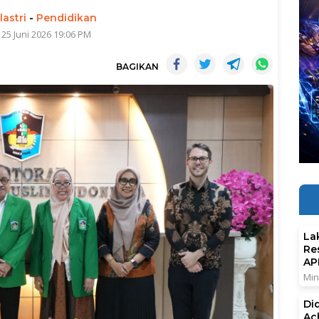
lastri
-
Pendidikan
 25 Juni 2026 19:06 PM
BAGIKAN
La
Re
AP
Min
Di
Ac