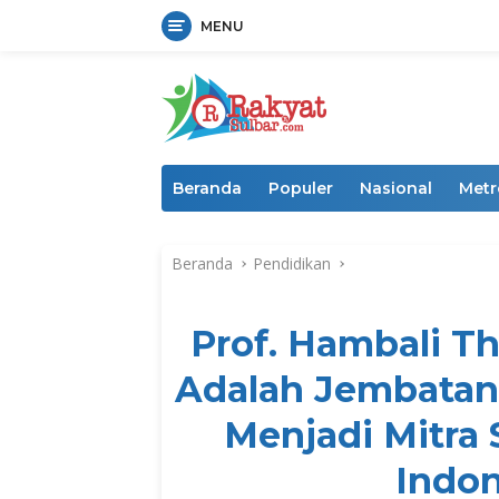
MENU
Langsung
ke
konten
Beranda
Populer
Nasional
Metr
Beranda
Pendidikan
Prof. Hambali Th
Adalah Jembatan
Menjadi Mitra S
Indon