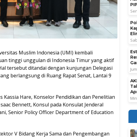
PI
Sen
Po
Ka
El
Sab
Es
sitas Muslim Indonesia (UMI) kembali
Re
n tinggi unggulan di Indonesia Timur yang aktif
Ga
al tersebut ditandai dengan kunjungan Delegasi
Jum
yang berlangsung di Ruang Rapat Senat, Lantai 9
AK
Ta
Ap
tas Kassia Hare, Konselor Pendidikan dan Penelitian
Min
 Isaac Bennett, Konsul pada Konsulat Jenderal
iyani, Senior Policy Officer Department of Education
 Rektor V Bidang Kerja Sama dan Pengembangan