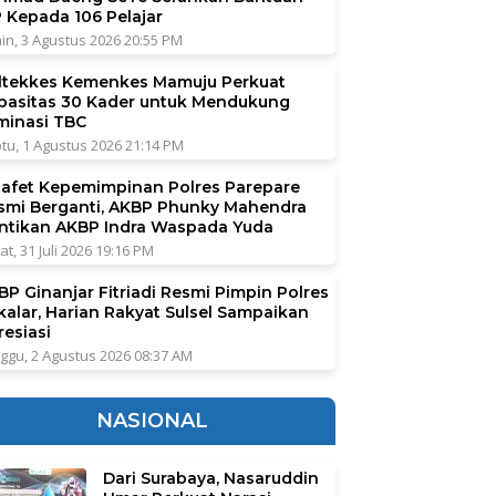
P Kepada 106 Pelajar
in, 3 Agustus 2026 20:55 PM
ltekkes Kemenkes Mamuju Perkuat
pasitas 30 Kader untuk Mendukung
iminasi TBC
tu, 1 Agustus 2026 21:14 PM
tafet Kepemimpinan Polres Parepare
smi Berganti, AKBP Phunky Mahendra
ntikan AKBP Indra Waspada Yuda
at, 31 Juli 2026 19:16 PM
BP Ginanjar Fitriadi Resmi Pimpin Polres
kalar, Harian Rakyat Sulsel Sampaikan
resiasi
ggu, 2 Agustus 2026 08:37 AM
NASIONAL
Dari Surabaya, Nasaruddin