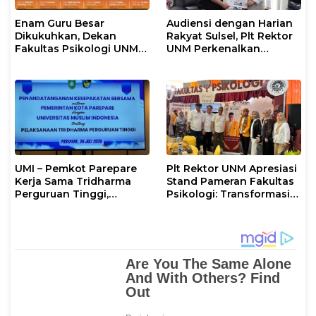
Enam Guru Besar
Audiensi dengan Harian
Dikukuhkan, Dekan
Rakyat Sulsel, Plt Rektor
Fakultas Psikologi UNM
UNM Perkenalkan
Sampaikan Apresiasi
Gerakan “Mapaccing
Khusus
UNM”
UMI – Pemkot Parepare
Plt Rektor UNM Apresiasi
Kerja Sama Tridharma
Stand Pameran Fakultas
Perguruan Tinggi,
Psikologi: Transformasi
Walikota: UMI Aktif
Riset Menjadi Layanan
Bangun SDM Berkualitas
Nyata bagi Masyarakat
di Daerah