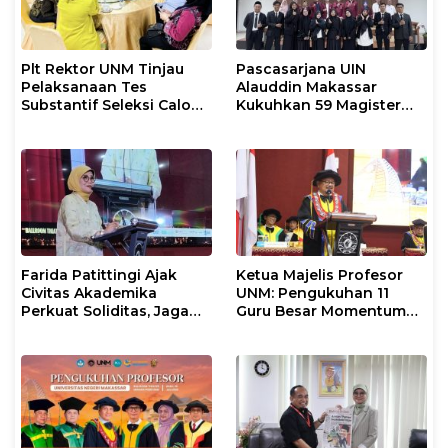
Plt Rektor UNM Tinjau
Pascasarjana UIN
Pelaksanaan Tes
Alauddin Makassar
Substantif Seleksi Calon
Kukuhkan 59 Magister
Mahasiswa PPG
Baru dalam Yudisium
Gelombang II 2026
Khusus
Farida Patittingi Ajak
Ketua Majelis Profesor
Civitas Akademika
UNM: Pengukuhan 11
Perkuat Soliditas, Jaga
Guru Besar Momentum
Keutuhan UNM di Segala
Perkuat Tradisi Akademik
Tantangan