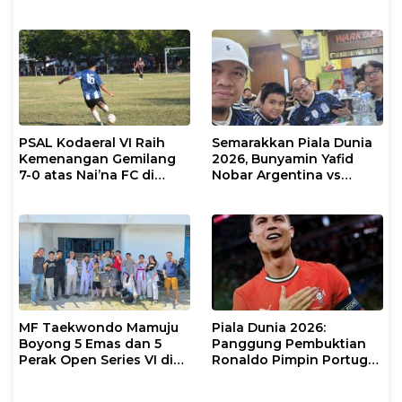
Inggris vs Argentina di
Semifinal 2026 Menanti
PSAL Kodaeral VI Raih
Semarakkan Piala Dunia
Kemenangan Gemilang
2026, Bunyamin Yafid
7-0 atas Nai’na FC di
Nobar Argentina vs
Turnamen Walikota Cup
Tanjung Verde Bersama
Makassar 2026
Insan Pers
MF Taekwondo Mamuju
Piala Dunia 2026:
Boyong 5 Emas dan 5
Panggung Pembuktian
Perak Open Series VI di
Ronaldo Pimpin Portugal
Sulteng
Hadapi Kongo DR