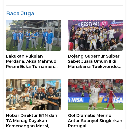
Baca Juga
Lakukan Pukulan
Dojang Gubernur Sulbar
Perdana, Aksa Mahmud
Sabet Juara Umum II di
Resmi Buka Turnamen
Manakarra Taekwondo
Golf Rakerkonas APINDO
Festival VI 2026
XXXV
Nobar Direktur BTN dan
Gol Dramatis Merino
TA Menag Rayakan
Antar Spanyol Singkirkan
Kemenangan Messi,
Portugal