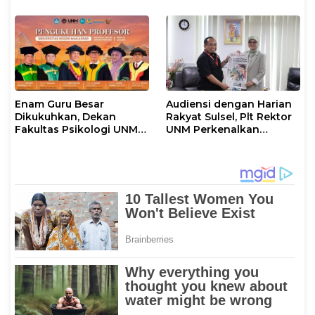
Tantangan
Enam Guru Besar
Audiensi dengan Harian
Dikukuhkan, Dekan
Rakyat Sulsel, Plt Rektor
Fakultas Psikologi UNM
UNM Perkenalkan
Sampaikan Apresiasi
Gerakan “Mapaccing
Khusus
UNM”