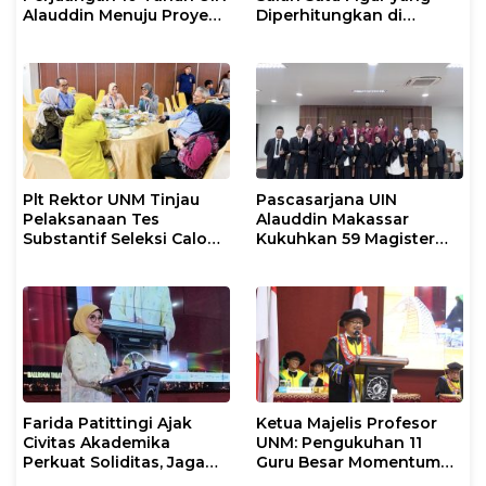
Alauddin Menuju Proyek
Diperhitungkan di
IsDB Senilai Rp1 Triliun
Pemilihan Rektor UNM
2026–2030
Plt Rektor UNM Tinjau
Pascasarjana UIN
Pelaksanaan Tes
Alauddin Makassar
Substantif Seleksi Calon
Kukuhkan 59 Magister
Mahasiswa PPG
Baru dalam Yudisium
Gelombang II 2026
Khusus
Farida Patittingi Ajak
Ketua Majelis Profesor
Civitas Akademika
UNM: Pengukuhan 11
Perkuat Soliditas, Jaga
Guru Besar Momentum
Keutuhan UNM di Segala
Perkuat Tradisi Akademik