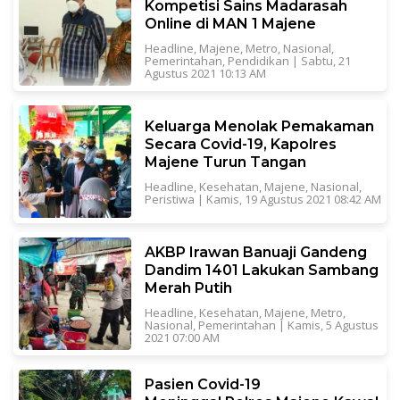
Kompetisi Sains Madarasah
Online di MAN 1 Majene
Headline
,
Majene
,
Metro
,
Nasional
,
Pemerintahan
,
Pendidikan
|
Sabtu, 21
Agustus 2021 10:13 AM
Keluarga Menolak Pemakaman
Secara Covid-19, Kapolres
Majene Turun Tangan
Headline
,
Kesehatan
,
Majene
,
Nasional
,
Peristiwa
|
Kamis, 19 Agustus 2021 08:42 AM
AKBP Irawan Banuaji Gandeng
Dandim 1401 Lakukan Sambang
Merah Putih
Headline
,
Kesehatan
,
Majene
,
Metro
,
Nasional
,
Pemerintahan
|
Kamis, 5 Agustus
2021 07:00 AM
Pasien Covid-19