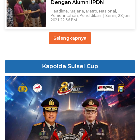
Dengan Alumni IPDN
Headline
,
Majene
,
Metro
,
Nasional
,
Pemerintahan
,
Pendidikan
|
Senin, 28 Juni
2021 22:56 PM
Selengkapnya
Kapolda Sulsel Cup