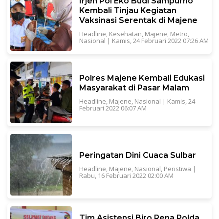
Irjen Pol Eko Budi Sampurno
Kembali Tinjau Kegiatan
Vaksinasi Serentak di Majene
Headline
,
Kesehatan
,
Majene
,
Metro
,
Nasional
|
Kamis, 24 Februari 2022 07:26 AM
Polres Majene Kembali Edukasi
Masyarakat di Pasar Malam
Headline
,
Majene
,
Nasional
|
Kamis, 24
Februari 2022 06:07 AM
Peringatan Dini Cuaca Sulbar
Headline
,
Majene
,
Nasional
,
Peristiwa
|
Rabu, 16 Februari 2022 02:00 AM
Tim Asistensi Biro Rena Polda