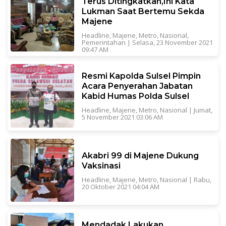
Terus Ditingkatkan,Ini Kata
Lukman Saat Bertemu Sekda
Majene
Headline
,
Majene
,
Metro
,
Nasional
,
Pemerintahan
|
Selasa, 23 November 2021
09:47 AM
Resmi Kapolda Sulsel Pimpin
Acara Penyerahan Jabatan
Kabid Humas Polda Sulsel
Headline
,
Majene
,
Metro
,
Nasional
|
Jumat,
5 November 2021 03:06 AM
Akabri 99 di Majene Dukung
Vaksinasi
Headline
,
Majene
,
Metro
,
Nasional
|
Rabu,
20 Oktober 2021 04:04 AM
Mendadak Lakukan