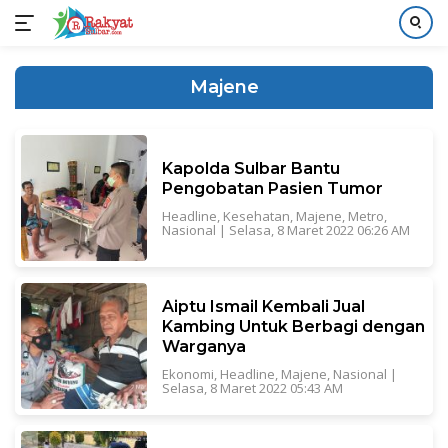
Langsung
ke
Majene
konten
Kapolda Sulbar Bantu
Pengobatan Pasien Tumor
Headline
,
Kesehatan
,
Majene
,
Metro
,
Nasional
|
Selasa, 8 Maret 2022 06:26 AM
Aiptu Ismail Kembali Jual
Kambing Untuk Berbagi dengan
Warganya
Ekonomi
,
Headline
,
Majene
,
Nasional
|
Selasa, 8 Maret 2022 05:43 AM