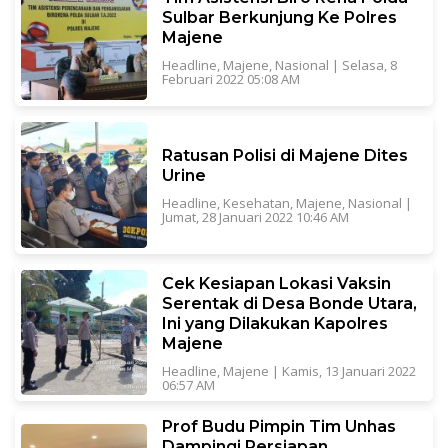
Sulbar Berkunjung Ke Polres
Majene
Headline
,
Majene
,
Nasional
|
Selasa, 8
Februari 2022 05:08 AM
Ratusan Polisi di Majene Dites
Urine
Headline
,
Kesehatan
,
Majene
,
Nasional
|
Jumat, 28 Januari 2022 10:46 AM
Cek Kesiapan Lokasi Vaksin
Serentak di Desa Bonde Utara,
Ini yang Dilakukan Kapolres
Majene
Headline
,
Majene
|
Kamis, 13 Januari 2022
06:57 AM
Prof Budu Pimpin Tim Unhas
Dampingi Persiapan