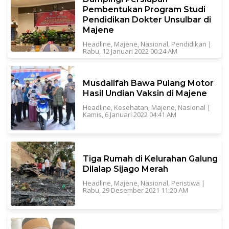
Pembentukan Program Studi
Pendidikan Dokter Unsulbar di
Majene
Headline
,
Majene
,
Nasional
,
Pendidikan
|
Rabu, 12 Januari 2022 00:24 AM
Musdalifah Bawa Pulang Motor
Hasil Undian Vaksin di Majene
Headline
,
Kesehatan
,
Majene
,
Nasional
|
Kamis, 6 Januari 2022 04:41 AM
Tiga Rumah di Kelurahan Galung
Dilalap Sijago Merah
Headline
,
Majene
,
Nasional
,
Peristiwa
|
Rabu, 29 Desember 2021 11:20 AM