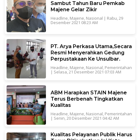
Sambut Tahun Baru Pemkab
Majene Gelar Zikir
Headline
,
Majene
,
Nasional
|
Rabu, 29
Desember 2021 08:23 AM
PT. Arya Perkasa Utama,Secara
Resmi Menyerahkan Gedung
Perpustakaan Ke Unsulbar.
Headline
,
Majene
,
Nasional
,
Pemerintahan
|
Selasa, 21 Desember 2021 07:03 AM
ABM Harapkan STAIN Majene
Terus Berbenah Tingkatkan
Kualitas
Headline
,
Majene
,
Nasional
,
Pemerintahan
|
Senin, 20 Desember 2021 04:42 AM
Kualitas Pelayanan Publik Harus