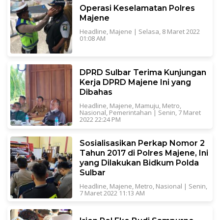
Operasi Keselamatan Polres
Majene
Headline
,
Majene
|
Selasa, 8 Maret 2022
01:08 AM
DPRD Sulbar Terima Kunjungan
Kerja DPRD Majene Ini yang
Dibahas
Headline
,
Majene
,
Mamuju
,
Metro
,
Nasional
,
Pemerintahan
|
Senin, 7 Maret
2022 22:24 PM
Sosialisasikan Perkap Nomor 2
Tahun 2017 di Polres Majene, Ini
yang Dilakukan Bidkum Polda
Sulbar
Headline
,
Majene
,
Metro
,
Nasional
|
Senin,
7 Maret 2022 11:13 AM