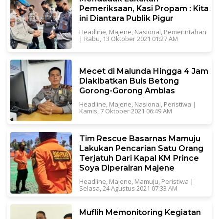
Pemeriksaan, Kasi Propam : Kita
ini Diantara Publik Pigur
Headline
,
Majene
,
Nasional
,
Pemerintahan
|
Rabu, 13 Oktober 2021 01:27 AM
Mecet di Malunda Hingga 4 Jam
Diakibatkan Buis Betong
Gorong-Gorong Amblas
Headline
,
Majene
,
Nasional
,
Peristiwa
|
Kamis, 7 Oktober 2021 06:49 AM
Tim Rescue Basarnas Mamuju
Lakukan Pencarian Satu Orang
Terjatuh Dari Kapal KM Prince
Soya Diperairan Majene
Headline
,
Majene
,
Mamuju
,
Peristiwa
|
Selasa, 24 Agustus 2021 07:33 AM
Muflih Memonitoring Kegiatan