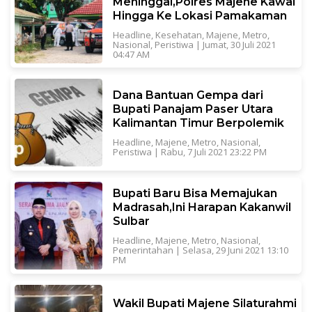
Meninggal,Polres Majene Kawal
Hingga Ke Lokasi Pamakaman
Headline
,
Kesehatan
,
Majene
,
Metro
,
Nasional
,
Peristiwa
|
Jumat, 30 Juli 2021
04:47 AM
Dana Bantuan Gempa dari
Bupati Panajam Paser Utara
Kalimantan Timur Berpolemik
Headline
,
Majene
,
Metro
,
Nasional
,
Peristiwa
|
Rabu, 7 Juli 2021 23:22 PM
Bupati Baru Bisa Memajukan
Madrasah,Ini Harapan Kakanwil
Sulbar
Headline
,
Majene
,
Metro
,
Nasional
,
Pemerintahan
|
Selasa, 29 Juni 2021 13:10
PM
Wakil Bupati Majene Silaturahmi