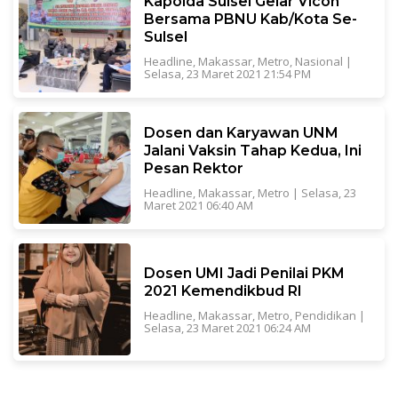
Kapolda Sulsel Gelar Vicon
Bersama PBNU Kab/Kota Se-
Sulsel
Headline
,
Makassar
,
Metro
,
Nasional
|
Selasa, 23 Maret 2021 21:54 PM
Dosen dan Karyawan UNM
Jalani Vaksin Tahap Kedua, Ini
Pesan Rektor
Headline
,
Makassar
,
Metro
|
Selasa, 23
Maret 2021 06:40 AM
Dosen UMI Jadi Penilai PKM
2021 Kemendikbud RI
Headline
,
Makassar
,
Metro
,
Pendidikan
|
Selasa, 23 Maret 2021 06:24 AM