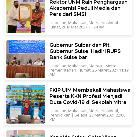
Rektor UNM Raih Penghargaan
Akademisi Peduli Media dan
Pers dari SMSI
Headline
,
Makassar
,
Metro
,
Nasional
|
Jumat, 26 Maret 2021 11:24 AM
Gubernur Sulbar dan Plt.
Gubernur Sulsel Hadiri RUPS
Bank Sulselbar
Headline
,
Makassar
,
Mamuju
,
Metro
,
Pemerintahan
|
Jumat, 26 Maret 2021 11:19
AM
FKIP UIM Membekali Mahasiswa
Peserta KKN Profesi Menjadi
Duta Covid-19 di Sekolah Mitra
Headline
,
Makassar
,
Metro
,
Nasional
,
Pendidikan
|
Selasa, 23 Maret 2021 22:00
PM