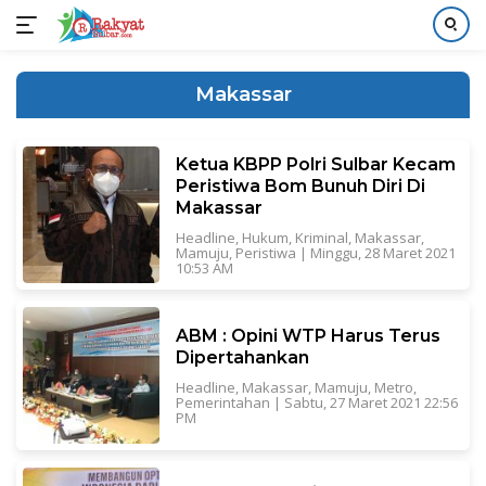
Langsung
ke
Makassar
konten
Ketua KBPP Polri Sulbar Kecam
Peristiwa Bom Bunuh Diri Di
Makassar
Headline
,
Hukum
,
Kriminal
,
Makassar
,
Mamuju
,
Peristiwa
|
Minggu, 28 Maret 2021
10:53 AM
ABM : Opini WTP Harus Terus
Dipertahankan
Headline
,
Makassar
,
Mamuju
,
Metro
,
Pemerintahan
|
Sabtu, 27 Maret 2021 22:56
PM