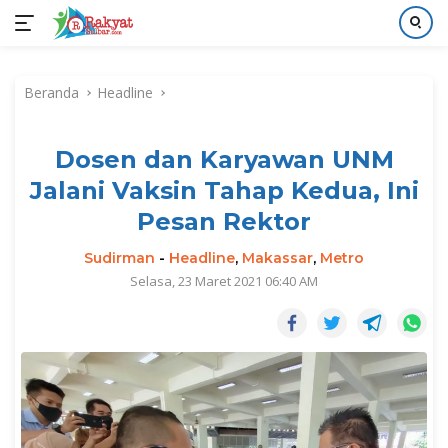
Langsung
ke
Beranda
Headline
konten
Dosen dan Karyawan UNM
Jalani Vaksin Tahap Kedua, Ini
Pesan Rektor
Sudirman
-
Headline
,
Makassar
,
Metro
Selasa, 23 Maret 2021 06:40 AM