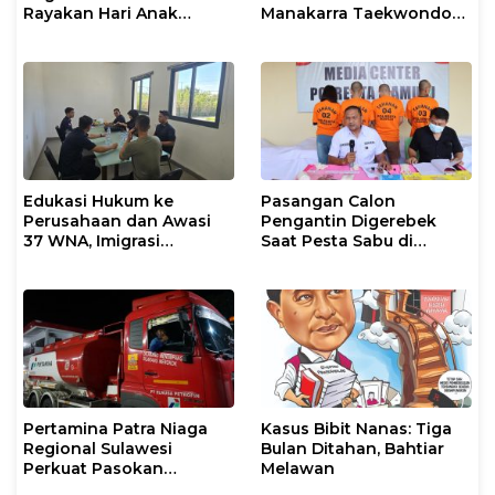
Rayakan Hari Anak
Manakarra Taekwondo
Nasional Melalui Rumah
Festival VI 2026
Anak Pesisir, Ruang
Tumbuh Generasi
Penjaga Pesisir
Edukasi Hukum ke
Pasangan Calon
Perusahaan dan Awasi
Pengantin Digerebek
37 WNA, Imigrasi
Saat Pesta Sabu di
Makassar Gelar Operasi
Mamuju
Mandiri di Maros dan
Pangkep
Pertamina Patra Niaga
Kasus Bibit Nanas: Tiga
Regional Sulawesi
Bulan Ditahan, Bahtiar
Perkuat Pasokan
Melawan
Biosolar dan Pengaturan