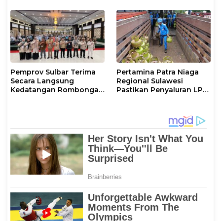
Layanan di SPBU Maros
Pemprov Sulbar Terima
Pertamina Patra Niaga
Secara Langsung
Regional Sulawesi
Kedatangan Rombongan
Pastikan Penyaluran LPG
Jamaah Hahi Kloter UPG
3 Kg di Sidrap Berjalan
12
Normal dan Tambah
Pasokan Selama Periode
Hari Raya Idul adha