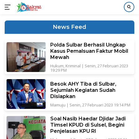
Langsung
ke
Rakyat
News Feed
konten
Sulbar
Polda Sulbar Berhasil Ungkap
Kasus Pemalsuan Faktur Mobil
Mewah
Hukum
,
Kriminal
|
Senin, 27 Februari 2023
19:29 PM
Besok AHY Tiba di Sulbar,
Sejumlah Kegiatan Sudah
Disiapkan
Mamuju
|
Senin, 27 Februari 2023 19:14 PM
Soal Nasib Haedar Djidar Jadi
Timsel KPUD di Sulsel, Begini
Penjelasan KPU RI