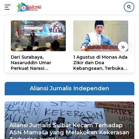
Langsung
ke
konten
«
»
Dari Surabaya,
1 Agustus di Monas Ada
H
Nasaruddin Umar
Zikir dan Doa
G
Perkuat Narasi
Kebangsaan, Terbuka
S
Persatuan dan
untuk Umum
R
Kepemimpinan Umat
R
K
Aliansi Jurnalis Independen
N
Aliansi Jurnalis Sulbar Kecam Terhadap
ASN Mamasa yang Melakukan Kekerasan