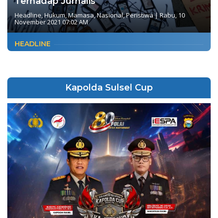
Terhadap Jurnalis
Headline
,
Hukum
,
Mamasa
,
Nasional
,
Peristiwa
|
Rabu, 10
November 2021 07:02 AM
HEADLINE
Kapolda Sulsel Cup