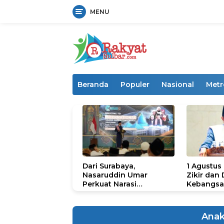
MENU
Langsung
ke
konten
Beranda
Populer
Nasional
Metr
Dari Surabaya,
1 Agustus
Nasaruddin Umar
Zikir dan
Perkuat Narasi
Kebangsa
Persatuan dan
untuk U
Kepemimpinan Umat
Anak