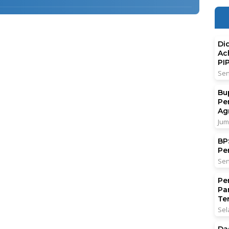
Di
Ac
PI
Sen
Bu
Pe
Ag
Jum
BPS
Pe
Sen
Pe
Pa
Ter
Sel
Da