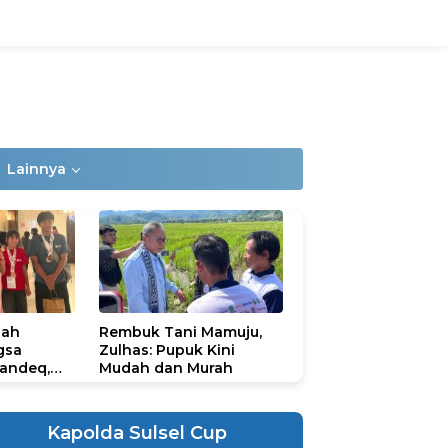
Lainnya
lah
Rembuk Tani Mamuju,
gsa
Zulhas: Pupuk Kini
andeq,
Mudah dan Murah
lbar di
ional
ad 2026
Kapolda Sulsel Cup