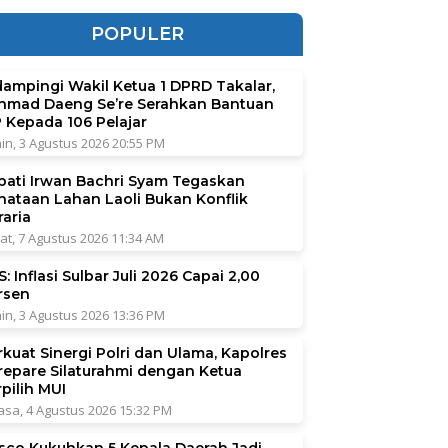
POPULER
dampingi Wakil Ketua 1 DPRD Takalar,
hmad Daeng Se’re Serahkan Bantuan
P Kepada 106 Pelajar
in, 3 Agustus 2026 20:55 PM
pati Irwan Bachri Syam Tegaskan
nataan Lahan Laoli Bukan Konflik
raria
at, 7 Agustus 2026 11:34 AM
: Inflasi Sulbar Juli 2026 Capai 2,00
rsen
in, 3 Agustus 2026 13:36 PM
rkuat Sinergi Polri dan Ulama, Kapolres
repare Silaturahmi dengan Ketua
pilih MUI
asa, 4 Agustus 2026 15:32 PM
sco Kukuhkan 5 Kepala Daerah Jadi