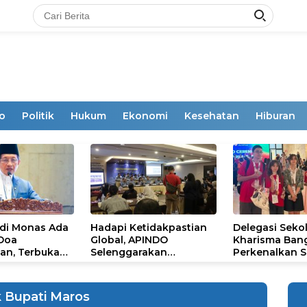
o
Politik
Hukum
Ekonomi
Kesehatan
Hiburan
 di Monas Ada
Hadapi Ketidakpastian
Delegasi Seko
 Doa
Global, APINDO
Kharisma Ban
an, Terbuka
Selenggarakan
Perkenalkan S
mum
Rakerkonas ke-35
Ikon Budaya Su
Rumuskan Agenda
Ajang Internat
Ketahanan Ekonomi
STEAM Olympi
 Bupati Maros
Nasional
di Roma