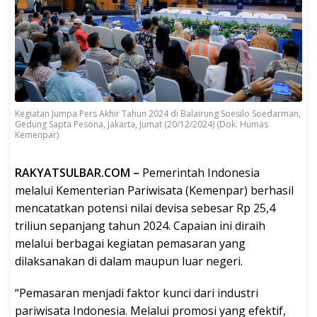
Kegiatan Jumpa Pers Akhir Tahun 2024 di Balairung Soesilo Soedarman,
Gedung Sapta Pesona, Jakarta, Jumat (20/12/2024) (Dok. Humas
Kemenpar)
RAKYATSULBAR.COM –
Pemerintah Indonesia
melalui Kementerian Pariwisata (Kemenpar) berhasil
mencatatkan potensi nilai devisa sebesar Rp 25,4
triliun sepanjang tahun 2024. Capaian ini diraih
melalui berbagai kegiatan pemasaran yang
dilaksanakan di dalam maupun luar negeri.
“Pemasaran menjadi faktor kunci dari industri
pariwisata Indonesia. Melalui promosi yang efektif,