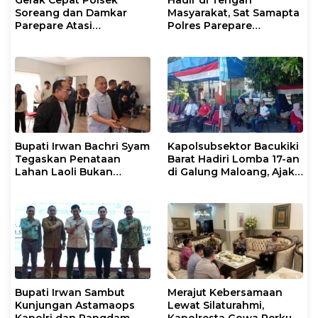
Soreang dan Damkar
Masyarakat, Sat Samapta
Parepare Atasi
Polres Parepare
Kebakaran Lahan
Gencarkan Patroli Pagi
Bupati Irwan Bachri Syam
Kapolsubsektor Bacukiki
Tegaskan Penataan
Barat Hadiri Lomba 17-an
Lahan Laoli Bukan
di Galung Maloang, Ajak
Konflik Agraria
Warga Jaga Kamtibmas
Bupati Irwan Sambut
Merajut Kebersamaan
Kunjungan Astamaops
Lewat Silaturahmi,
Kapolri dan Pangdam
Kapolresta Gowa Perkuat