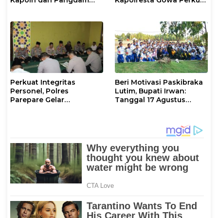
XIV/Hasanuddin di Luwu
Sinergi dengan Tokoh
Timur
Masyarakat
Perkuat Integritas
Beri Motivasi Paskibraka
Personel, Polres
Lutim, Bupati Irwan:
Parepare Gelar
Tanggal 17 Agustus
Pembinaan Rohani dan
Kalian Jadi Perhatian
Mental