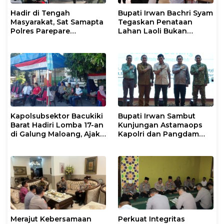
Hadir di Tengah
Bupati Irwan Bachri Syam
Masyarakat, Sat Samapta
Tegaskan Penataan
Polres Parepare
Lahan Laoli Bukan
Gencarkan Patroli Pagi
Konflik Agraria
Kapolsubsektor Bacukiki
Bupati Irwan Sambut
Barat Hadiri Lomba 17-an
Kunjungan Astamaops
di Galung Maloang, Ajak
Kapolri dan Pangdam
Warga Jaga Kamtibmas
XIV/Hasanuddin di Luwu
Timur
Merajut Kebersamaan
Perkuat Integritas