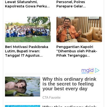
Lewat Silaturahmi,
Personel, Polres
Kapolresta Gowa Perkuat
Parepare Gelar
Sinergi dengan Tokoh
Pembinaan Rohani dan
Masyarakat
Mental
Beri Motivasi Paskibraka
Penggantian Kapolri
Lutim, Bupati Irwan:
“Dihembus oleh Pihak-
Tanggal 17 Agustus
Pihak Terganggu
Kalian Jadi Perhatian
Kenyamanannya”