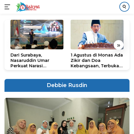
Langsung
ke
konten
«
»
Dari Surabaya,
1 Agustus di Monas Ada
H
Nasaruddin Umar
Zikir dan Doa
G
Perkuat Narasi
Kebangsaan, Terbuka
S
Persatuan dan
untuk Umum
R
Kepemimpinan Umat
R
K
Debbie Rusdin
N