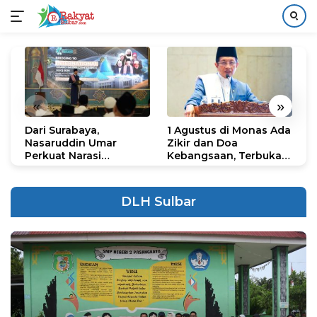
Langsung
ke
konten
«
»
Dari Surabaya,
1 Agustus di Monas Ada
H
Nasaruddin Umar
Zikir dan Doa
G
Perkuat Narasi
Kebangsaan, Terbuka
S
Persatuan dan
untuk Umum
R
Kepemimpinan Umat
R
K
DLH Sulbar
N