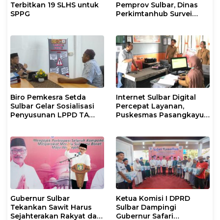
Terbitkan 19 SLHS untuk
Pemprov Sulbar, Dinas
SPPG
Perkimtanhub Survei
Tiga Sekolah di
Pasangkayu
Biro Pemkesra Setda
Internet Sulbar Digital
Sulbar Gelar Sosialisasi
Percepat Layanan,
Penyusunan LPPD TA
Puskesmas Pasangkayu
2026 di Pasangkayu
Siapkan Anggaran
Langganan 2026
Gubernur Sulbar
Ketua Komisi I DPRD
Tekankan Sawit Harus
Sulbar Dampingi
Sejahterakan Rakyat dan
Gubernur Safari