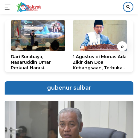
Langsung
ke
konten
«
»
Dari Surabaya,
1 Agustus di Monas Ada
H
Nasaruddin Umar
Zikir dan Doa
G
Perkuat Narasi
Kebangsaan, Terbuka
S
Persatuan dan
untuk Umum
R
Kepemimpinan Umat
R
K
gubenur sulbar
N