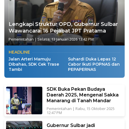
Lengkapi Struktur OPD, Gubernur Sulbar
Wawancarai 16 Pejabat JPT Pratama
Pemerintahan
|
Selasa, 13 Januari 2026 13:42 PM
HEADLINE
Jalan Arteri Mamuju
Suhardi Duka Lepas 12
Dibahas, SDK Cek Trase
Cabor Ikuti POPNAS dan
Tambi
PEPAPERNAS
SDK Buka Pekan Budaya
Daerah 2025, Mengenal Sakka
Manarang di Tanah Mandar
Pemerintahan
|
Rabu, 15 Oktober 2025
12:47 PM
Gubernur Sulbar jadi