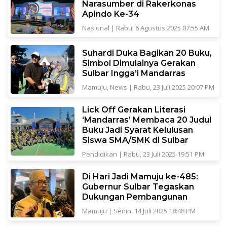
Narasumber di Rakerkonas
Apindo Ke-34
Nasional
|
Rabu, 6 Agustus 2025 07:55 AM
Suhardi Duka Bagikan 20 Buku,
Simbol Dimulainya Gerakan
Sulbar Ingga’i Mandarras
Mamuju
,
News
|
Rabu, 23 Juli 2025 20:07 PM
Lick Off Gerakan Literasi
‘Mandarras’ Membaca 20 Judul
Buku Jadi Syarat Kelulusan
Siswa SMA/SMK di Sulbar
Pendidikan
|
Rabu, 23 Juli 2025 19:51 PM
Di Hari Jadi Mamuju ke-485:
Gubernur Sulbar Tegaskan
Dukungan Pembangunan
Mamuju
|
Senin, 14 Juli 2025 18:48 PM