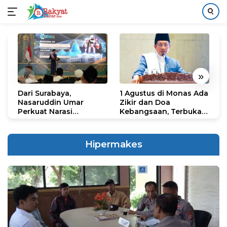
Langsung
ke
konten
«
»
Dari Surabaya,
1 Agustus di Monas Ada
H
Nasaruddin Umar
Zikir dan Doa
G
Perkuat Narasi
Kebangsaan, Terbuka
S
Persatuan dan
untuk Umum
R
Kepemimpinan Umat
R
K
Hipermakes
N