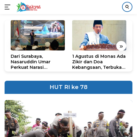
Langsung
ke
konten
«
»
Dari Surabaya,
1 Agustus di Monas Ada
H
Nasaruddin Umar
Zikir dan Doa
G
Perkuat Narasi
Kebangsaan, Terbuka
S
Persatuan dan
untuk Umum
R
Kepemimpinan Umat
R
K
HUT RI ke 78
N