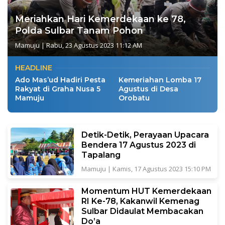
Meriahkan Hari Kemerdekaan ke 78,
Polda Sulbar Tanam Pohon
Mamuju
|
Rabu, 23 Agustus 2023 11:12 AM
HEADLINE
Ado Mas’ud Hadiri Pesta
Kemeriahan Lomba 17
Rakyat di Graha Nusa 5
Agustus di Desa
Mamuju
Orobatu
Detik-Detik, Perayaan Upacara
Bendera 17 Agustus 2023 di
Tapalang
Mamuju
|
Kamis, 17 Agustus 2023 15:10 PM
Momentum HUT Kemerdekaan
RI Ke-78, Kakanwil Kemenag
Sulbar Didaulat Membacakan
Do’a