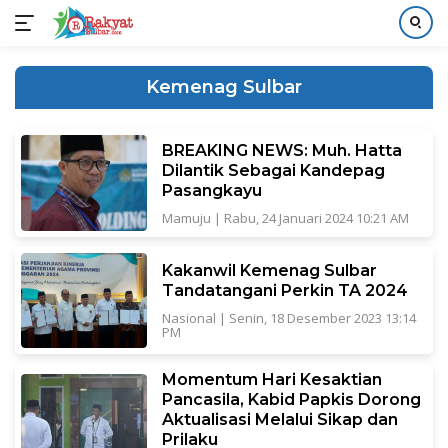
Langsung
ke
Kemenag Sulbar
konten
BREAKING NEWS: Muh. Hatta
Dilantik Sebagai Kandepag
Pasangkayu
Mamuju
|
Rabu, 24 Januari 2024 10:21 AM
Kakanwil Kemenag Sulbar
Tandatangani Perkin TA 2024
Nasional
|
Senin, 18 Desember 2023 13:14
PM
Momentum Hari Kesaktian
Pancasila, Kabid Papkis Dorong
Aktualisasi Melalui Sikap dan
Prilaku