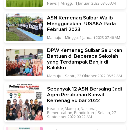
News
|
Minggu, 1 Januari 2023 08:00 AM
ASN Kemenag Sulbar Wajib
Menggunakan PUSAKA Pada
Februari 2023
Mamuju
|
Minggu, 1 Januari 2023 07:46 AM
DPW Kemenag Sulbar Salurkan
Bantuan di Beberapa Sekolah
yang Terdampak Banjir di
Kalukku
Mamuju
|
Sabtu, 22 Oktober 2022 06:52 AM
Sebanyak 12 ASN Bersaing Jadi
Agen Perubahan Kanwil
Kemenag Sulbar 2022
Headline
,
Mamuju
,
Nasional
,
Pemerintahan
,
Pendidikan
|
Selasa, 27
September 2022 00:22 AM