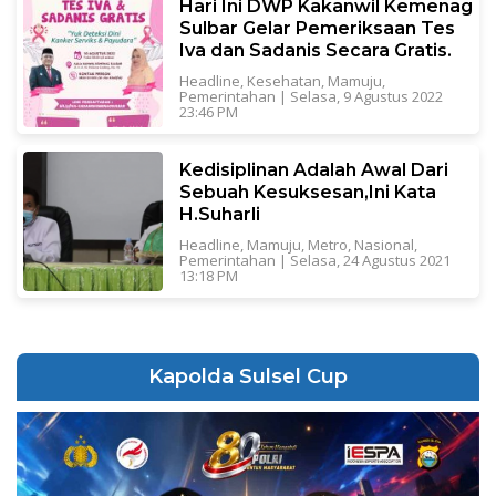
Hari Ini DWP Kakanwil Kemenag
Sulbar Gelar Pemeriksaan Tes
Iva dan Sadanis Secara Gratis.
Headline
,
Kesehatan
,
Mamuju
,
Pemerintahan
|
Selasa, 9 Agustus 2022
23:46 PM
Kedisiplinan Adalah Awal Dari
Sebuah Kesuksesan,Ini Kata
H.Suharli
Headline
,
Mamuju
,
Metro
,
Nasional
,
Pemerintahan
|
Selasa, 24 Agustus 2021
13:18 PM
Kapolda Sulsel Cup