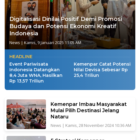
Digitalisasi Dinilai Positif Demi Promosi
Budaya dan Potensi Ekonomi Kreatif
Indonesia
News
|
Kamis, 9 Januari 2025 11:05 AM
HEADLINE
Event Pariwisata
Kemenpar Catat Potensi
Indonesia Datangkan
Nilai Devisa Sebesar Rp
8,4 Juta WNA, Hasilkan
25,4 Triliun
Rp 13,57 Triliun
Kemenpar Imbau Masyarakat
Mulai Pilih Destinasi Jelang
Nataru
News
|
Kamis, 28 November 2024 10:36 AM