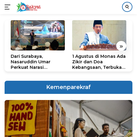
Langsung
ke
konten
«
»
Dari Surabaya,
1 Agustus di Monas Ada
H
Nasaruddin Umar
Zikir dan Doa
G
Perkuat Narasi
Kebangsaan, Terbuka
S
Persatuan dan
untuk Umum
R
Kepemimpinan Umat
R
K
Kemenparekraf
N