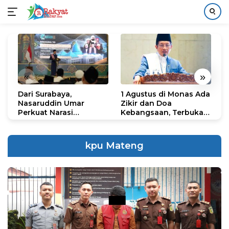
Langsung
ke
konten
«
»
Dari Surabaya,
1 Agustus di Monas Ada
H
Nasaruddin Umar
Zikir dan Doa
G
Perkuat Narasi
Kebangsaan, Terbuka
S
Persatuan dan
untuk Umum
R
Kepemimpinan Umat
R
K
kpu Mateng
N