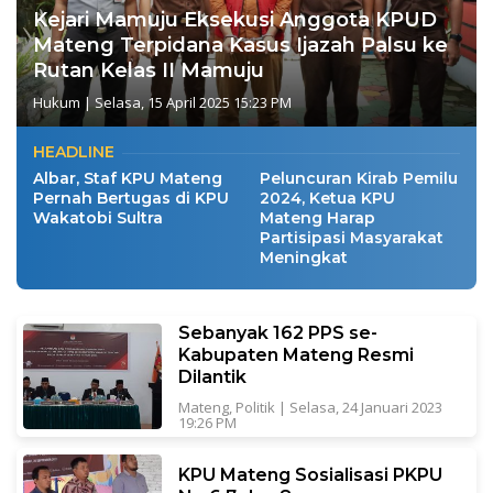
Kejari Mamuju Eksekusi Anggota KPUD
Mateng Terpidana Kasus Ijazah Palsu ke
Rutan Kelas II Mamuju
Hukum
|
Selasa, 15 April 2025 15:23 PM
HEADLINE
Albar, Staf KPU Mateng
Peluncuran Kirab Pemilu
Pernah Bertugas di KPU
2024, Ketua KPU
Wakatobi Sultra
Mateng Harap
Partisipasi Masyarakat
Meningkat
Sebanyak 162 PPS se-
Kabupaten Mateng Resmi
Dilantik
Mateng
,
Politik
|
Selasa, 24 Januari 2023
19:26 PM
KPU Mateng Sosialisasi PKPU