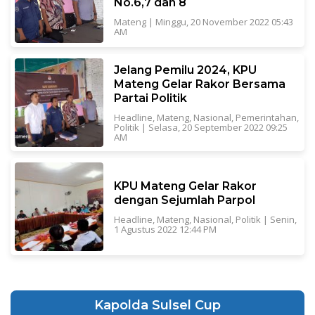
No.6,7 dan 8
Mateng
|
Minggu, 20 November 2022 05:43
AM
Jelang Pemilu 2024, KPU
Mateng Gelar Rakor Bersama
Partai Politik
Headline
,
Mateng
,
Nasional
,
Pemerintahan
,
Politik
|
Selasa, 20 September 2022 09:25
AM
KPU Mateng Gelar Rakor
dengan Sejumlah Parpol
Headline
,
Mateng
,
Nasional
,
Politik
|
Senin,
1 Agustus 2022 12:44 PM
Kapolda Sulsel Cup