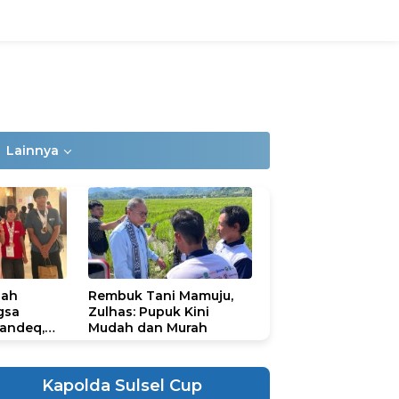
Lainnya
lah
Rembuk Tani Mamuju,
gsa
Zulhas: Pupuk Kini
andeq,
Mudah dan Murah
lbar di
ional
ad 2026
Kapolda Sulsel Cup