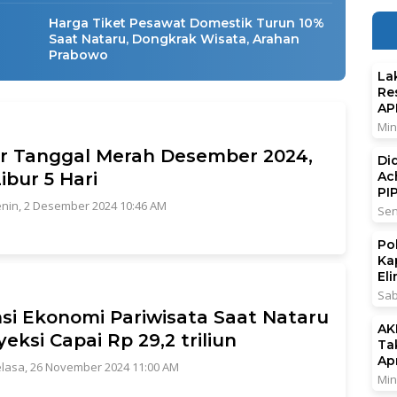
Harga Tiket Pesawat Domestik Turun 10%
Saat Nataru, Dongkrak Wisata, Arahan
Prabowo
La
Re
AP
Min
r Tanggal Merah Desember 2024,
Di
ibur 5 Hari
Ac
PI
nin, 2 Desember 2024 10:46 AM
Sen
Po
Ka
El
Sab
si Ekonomi Pariwisata Saat Nataru
AK
yeksi Capai Rp 29,2 triliun
Ta
Ap
lasa, 26 November 2024 11:00 AM
Min