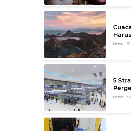
Cuaca
Harus
News
|
Se
5 Str
Perge
News
|
Se