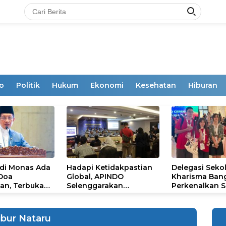
o
Politik
Hukum
Ekonomi
Kesehatan
Hiburan
 di Monas Ada
Hadapi Ketidakpastian
Delegasi Seko
 Doa
Global, APINDO
Kharisma Ban
an, Terbuka
Selenggarakan
Perkenalkan S
mum
Rakerkonas ke-35
Ikon Budaya Su
Rumuskan Agenda
Ajang Internat
Ketahanan Ekonomi
STEAM Olympi
ibur Nataru
Nasional
di Roma