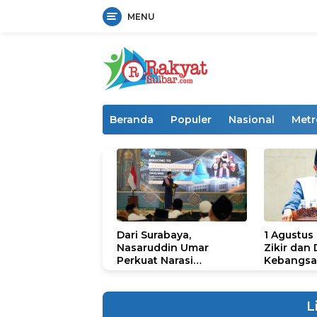
MENU
Langsung
ke
konten
Beranda
Populer
Nasional
Metr
Dari Surabaya,
1 Agustus
Nasaruddin Umar
Zikir dan
Perkuat Narasi
Kebangsa
Persatuan dan
untuk U
Kepemimpinan Umat
L