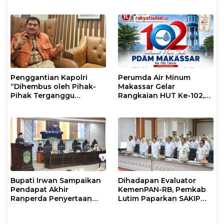
Pembinaan Rohani dan
Kalian Jadi Perhatian
Mental
Penggantian Kapolri
Perumda Air Minum
“Dihembus oleh Pihak-
Makassar Gelar
Pihak Terganggu
Rangkaian HUT Ke-102,
Kenyamanannya”
Perkuat Komitmen
Layani Masyarakat
Bupati Irwan Sampaikan
Dihadapan Evaluator
Pendapat Akhir
KemenPAN-RB, Pemkab
Ranperda Penyertaan
Lutim Paparkan SAKIP
Modal Perumdam
dan Capaian Kinerja
Waemami