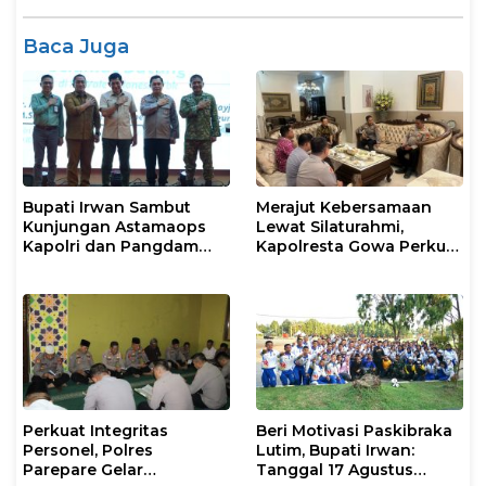
Baca Juga
Bupati Irwan Sambut
Merajut Kebersamaan
Kunjungan Astamaops
Lewat Silaturahmi,
Kapolri dan Pangdam
Kapolresta Gowa Perkuat
XIV/Hasanuddin di Luwu
Sinergi dengan Tokoh
Timur
Masyarakat
Perkuat Integritas
Beri Motivasi Paskibraka
Personel, Polres
Lutim, Bupati Irwan:
Parepare Gelar
Tanggal 17 Agustus