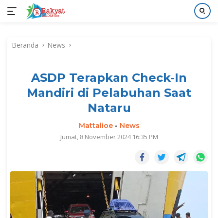
Langsung
ke
Beranda
News
konten
ASDP Terapkan Check-In
Mandiri di Pelabuhan Saat
Nataru
Mattalioe
-
News
Jumat, 8 November 2024 16:35 PM