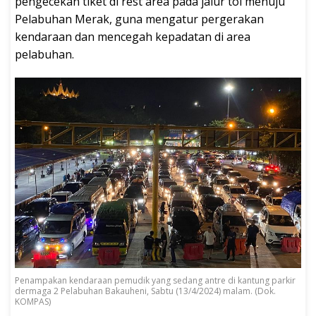
pengecekan tiket di rest area pada jalur tol menuju
Pelabuhan Merak, guna mengatur pergerakan
kendaraan dan mencegah kepadatan di area
pelabuhan.
Penampakan kendaraan pemudik yang sedang antre di kantung parkir
dermaga 2 Pelabuhan Bakauheni, Sabtu (13/4/2024) malam. (Dok.
KOMPAS)