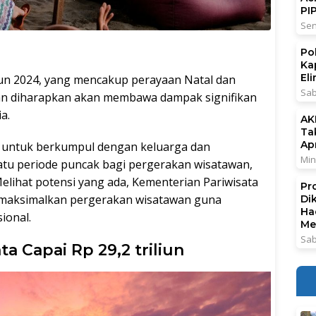
PI
Sen
Po
Ka
El
hun 2024, yang mencakup perayaan Natal dan
Sab
dan diharapkan akan membawa dampak signifikan
a.
AK
Ta
Ap
 untuk berkumpul dengan keluarga dan
Min
satu periode puncak bagi pergerakan wisatawan,
lihat potensi yang ada, Kementerian Pariwisata
Pr
emaksimalkan pergerakan wisatawan guna
Di
Ha
ional.
Me
Sab
a Capai Rp 29,2 triliun