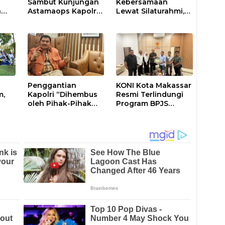
Sambut Kunjungan
Kebersamaan
n
Astamaops Kapolri
Lewat Silaturahmi,
lik
dan Pangdam
Kapolresta Gowa
XIV/Hasanuddin di
Perkuat Sinergi
Luwu Timur
dengan Tokoh
Masyarakat
Penggantian
KONI Kota Makassar
m,
Kapolri “Dihembus
Resmi Terlindungi
oleh Pihak-Pihak
Program BPJS
tus
Terganggu
Ketenagakerjaan
Kenyamanannya”