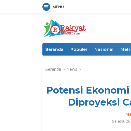
MENU
Langsung
ke
konten
Beranda
Populer
Nasional
Metr
Beranda
News
Potensi Ekonomi 
Diproyeksi Ca
Ma
Selasa, 2