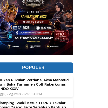
POPULER
kukan Pukulan Perdana, Aksa Mahmud
smi Buka Turnamen Golf Rakerkonas
INDO XXXV
ggu, 2 Agustus 2026 13:33 PM
dampingi Wakil Ketua 1 DPRD Takalar,
hmad Daeng Se’re Serahkan Bantuan