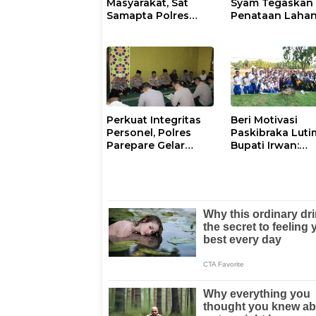
Masyarakat, Sat
Syam Tegaskan
Samapta Polres
Penataan Laha
Parepare
Laoli Bukan Konf
Gencarkan Patroli
Agraria
Pagi
Perkuat Integritas
Beri Motivasi
Personel, Polres
Paskibraka Luti
Parepare Gelar
Bupati Irwan:
Pembinaan Rohani
Tanggal 17 Agus
dan Mental
Kalian Jadi
Perhatian