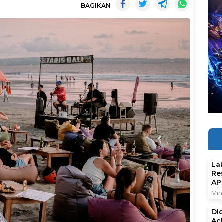
BAGIKAN
La
Re
AP
Min
Di
Ac