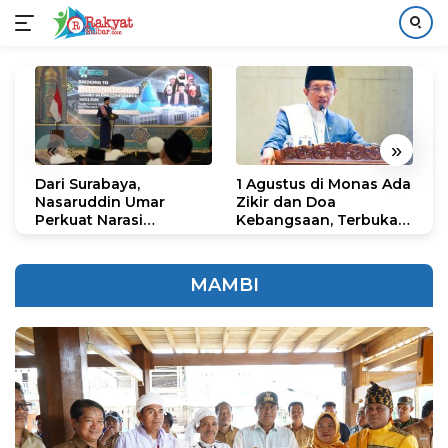
Langsung
ke
konten
«
»
Dari Surabaya,
1 Agustus di Monas Ada
H
Nasaruddin Umar
Zikir dan Doa
G
Perkuat Narasi
Kebangsaan, Terbuka
S
Persatuan dan
untuk Umum
R
Kepemimpinan Umat
R
K
MAMBI
N