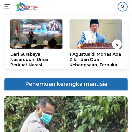
Langsung
ke
konten
«
»
Dari Surabaya,
1 Agustus di Monas Ada
H
Nasaruddin Umar
Zikir dan Doa
G
Perkuat Narasi
Kebangsaan, Terbuka
S
Persatuan dan
untuk Umum
R
Kepemimpinan Umat
R
K
Penemuan kerangka manusia
N