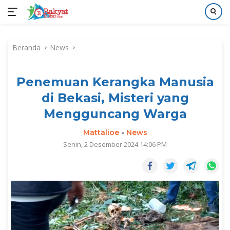
Langsung
ke
Beranda
News
konten
Penemuan Kerangka Manusia
di Bekasi, Misteri yang
Mengguncang Warga
Mattalioe
-
News
Senin, 2 Desember 2024 14:06 PM