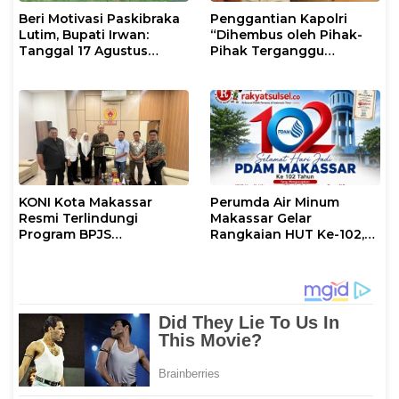
Beri Motivasi Paskibraka
Penggantian Kapolri
Lutim, Bupati Irwan:
“Dihembus oleh Pihak-
Tanggal 17 Agustus
Pihak Terganggu
Kalian Jadi Perhatian
Kenyamanannya”
KONI Kota Makassar
Perumda Air Minum
Resmi Terlindungi
Makassar Gelar
Program BPJS
Rangkaian HUT Ke-102,
Ketenagakerjaan
Perkuat Komitmen
Layani Masyarakat