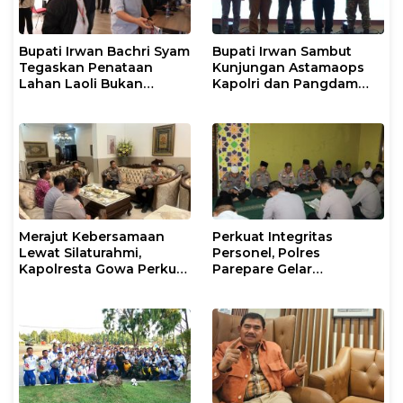
Bupati Irwan Bachri Syam
Bupati Irwan Sambut
Tegaskan Penataan
Kunjungan Astamaops
Lahan Laoli Bukan
Kapolri dan Pangdam
Konflik Agraria
XIV/Hasanuddin di Luwu
Timur
Merajut Kebersamaan
Perkuat Integritas
Lewat Silaturahmi,
Personel, Polres
Kapolresta Gowa Perkuat
Parepare Gelar
Sinergi dengan Tokoh
Pembinaan Rohani dan
Masyarakat
Mental