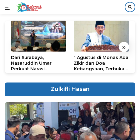
Langsung
ke
konten
«
»
Dari Surabaya,
1 Agustus di Monas Ada
H
Nasaruddin Umar
Zikir dan Doa
G
Perkuat Narasi
Kebangsaan, Terbuka
S
Persatuan dan
untuk Umum
R
Kepemimpinan Umat
R
K
Zulkifli Hasan
N