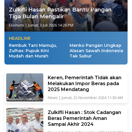
Zulkifli Hasan Pastikan Bantu Pangan
Tiga Bulan Mengalir
Ekonomi
|
Jumat, 3 Juli 2026 14:26 PM
HEADLINE
Rembuk Tani Mamuju,
Menko Pangan Ungkap
Zulhas: Pupuk Kini
Alasan Sawah Indonesia
Mudah dan Murah
Tak Subur
Keren, Pemerintah Tidak akan
Melakukan Impor Beras pada
2025 Mendatang
News
|
Jumat, 22 November 2024 11:36 AM
Zulkifli Hasan : Stok Cadangan
Beras Pemerintah Aman
Sampai Akhir 2024