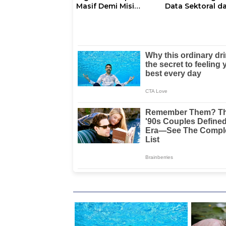
Masif Demi Misi
Data Sektoral d
Pelayanan Publik
Jadikan Data
Gubernur
Statistik BPS
Sebagai Pijakan
Program