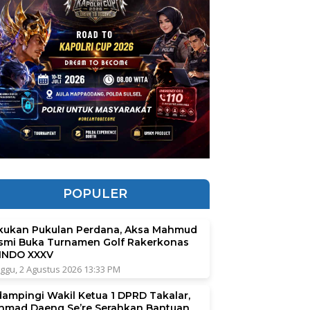
POPULER
kukan Pukulan Perdana, Aksa Mahmud
smi Buka Turnamen Golf Rakerkonas
INDO XXXV
ggu, 2 Agustus 2026 13:33 PM
dampingi Wakil Ketua 1 DPRD Takalar,
hmad Daeng Se’re Serahkan Bantuan