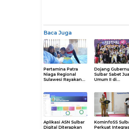
Baca Juga
Pertamina Patra
Dojang Gubernu
Niaga Regional
Sulbar Sabet Ju
Sulawesi Rayakan
Umum II di
Hari Anak Nasional
Manakarra
Melalui Rumah Anak
Taekwondo Fest
Pesisir, Ruang
VI 2026
Tumbuh Generasi
Penjaga Pesisir
Aplikasi ASN Sulbar
KominfoSS Sulba
Digital Diterapkan
Perkuat Integras