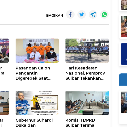
BAGIKAN
r
Pasangan Calon
Hari Kesadaran
ara
Pengantin
Nasional, Pemprov
Digerebek Saat
Sulbar Tekankan
Pesta Sabu di
Disiplin dan
ival
Mamuju
Percepatan
Program
r:
Gubernur Suhardi
Komisi I DPRD
i
Duka dan
Sulbar Terima