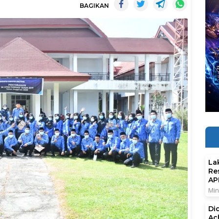
BAGIKAN
La
Re
AP
Min
Di
Ac