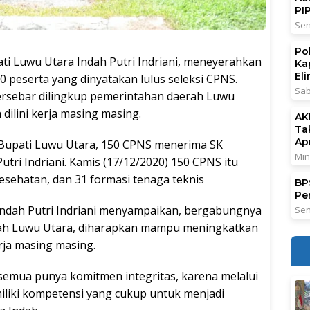
PI
Sen
Po
Luwu Utara Indah Putri Indriani, meneyerahkan
Ka
El
 peserta yang dinyatakan lulus seleksi CPNS.
Sab
rsebar dilingkup pemerintahan daerah Luwu
ilini kerja masing masing.
AK
Ta
Ap
 Bupati Luwu Utara, 150 CPNS menerima SK
Min
utri Indriani. Kamis (17/12/2020) 150 CPNS itu
kesehatan, dan 31 formasi tenaga teknis
BPS
Pe
ndah Putri Indriani menyampaikan, bergabungnya
Sen
rah Luwu Utara, diharapkan mampu meningkatkan
rja masing masing.
 semua punya komitmen integritas, karena melalui
liki kompetensi yang cukup untuk menjadi