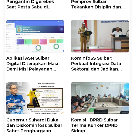
Pengantin Digerebek
Pemprov Sulbar
Saat Pesta Sabu di
Tekankan Disiplin dan
Mamuju
Percepatan Program
Aplikasi ASN Sulbar
KominfoSS Sulbar:
Digital Diterapkan Masif
Perkuat Integrasi Data
Demi Misi Pelayanan
Sektoral dan Jadikan
Publik Gubernur
Data Statistik BPS
Sebagai Pijakan Program
Gubernur Suhardi Duka
Komisi I DPRD Sulbar
dan Diskominfoss Sulbar
Terima Kunker DPRD
Sabet Penghargaan
Sidrap