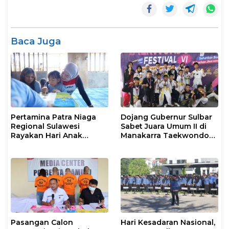
Baca Juga
Pertamina Patra Niaga
Dojang Gubernur Sulbar
Regional Sulawesi
Sabet Juara Umum II di
Rayakan Hari Anak
Manakarra Taekwondo
Nasional Melalui Rumah
Festival VI 2026
Anak Pesisir, Ruang
Tumbuh Generasi
Penjaga Pesisir
Pasangan Calon
Hari Kesadaran Nasional,