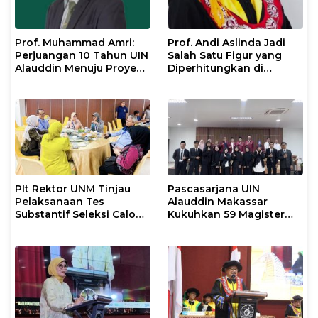
Prof. Muhammad Amri:
Prof. Andi Aslinda Jadi
Perjuangan 10 Tahun UIN
Salah Satu Figur yang
Alauddin Menuju Proyek
Diperhitungkan di
IsDB Senilai Rp1 Triliun
Pemilihan Rektor UNM
2026–2030
Plt Rektor UNM Tinjau
Pascasarjana UIN
Pelaksanaan Tes
Alauddin Makassar
Substantif Seleksi Calon
Kukuhkan 59 Magister
Mahasiswa PPG
Baru dalam Yudisium
Gelombang II 2026
Khusus