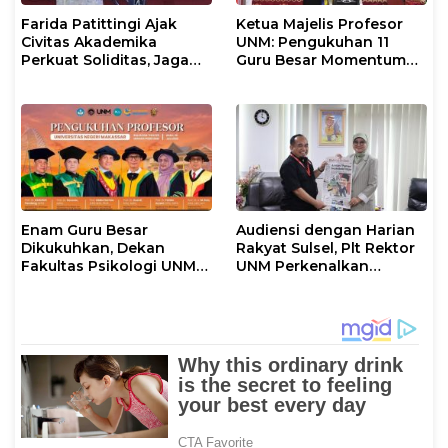
Farida Patittingi Ajak
Ketua Majelis Profesor
Civitas Akademika
UNM: Pengukuhan 11
Perkuat Soliditas, Jaga
Guru Besar Momentum
Keutuhan UNM di Segala
Perkuat Tradisi Akademik
Tantangan
Enam Guru Besar
Audiensi dengan Harian
Dikukuhkan, Dekan
Rakyat Sulsel, Plt Rektor
Fakultas Psikologi UNM
UNM Perkenalkan
Sampaikan Apresiasi
Gerakan “Mapaccing
Khusus
UNM”