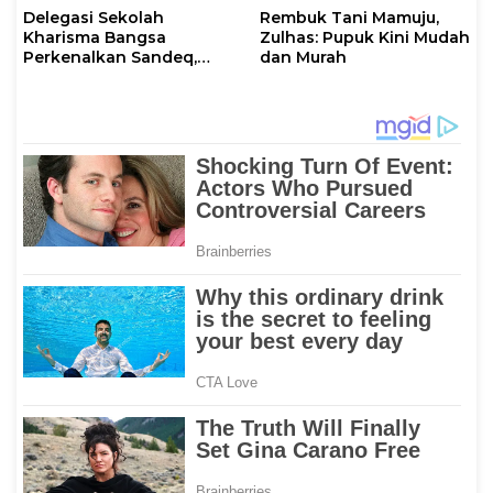
Delegasi Sekolah
Rembuk Tani Mamuju,
Kharisma Bangsa
Zulhas: Pupuk Kini Mudah
Perkenalkan Sandeq,
dan Murah
Ikon Budaya Sulbar di
Ajang International
STEAM Olympiad 2026 di
Roma