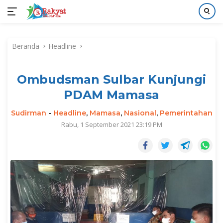
Langsung
ke
Beranda
Headline
konten
Ombudsman Sulbar Kunjungi
PDAM Mamasa
Sudirman
-
Headline
,
Mamasa
,
Nasional
,
Pemerintahan
Rabu, 1 September 2021 23:19 PM