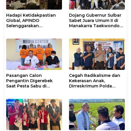
Hadapi Ketidakpastian
Dojang Gubernur Sulbar
Global, APINDO
Sabet Juara Umum II di
Selenggarakan
Manakarra Taekwondo
Rakerkonas ke-35
Festival VI 2026
Rumuskan Agenda
Ketahanan Ekonomi
Nasional
Pasangan Calon
Cegah Radikalisme dan
Pengantin Digerebek
Kekerasan Anak,
Saat Pesta Sabu di
Dirreskrimum Polda
Mamuju
Sulbar Supervisi ke Polres
Mamasa