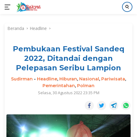
Langsung
ke
Beranda
Headline
konten
Pembukaan Festival Sandeq
2022, Ditandai dengan
Pelepasan Seribu Lampion
Sudirman
-
Headline
,
Hiburan
,
Nasional
,
Pariwisata
,
Pemerintahan
,
Polman
Selasa, 30 Agustus 2022 23:35 PM