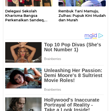
Delegasi Sekolah
Rembuk Tani Mamuju,
Kharisma Bangsa
Zulhas: Pupuk Kini Mudah
Perkenalkan Sandeq,
dan Murah
Ikon Budaya Sulbar di
Ajang International
STEAM Olympiad 2026 di
Roma