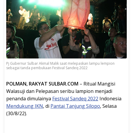
Pj Gubernur Sulbar Akmal Malik saat melepaskan lampu lempion
sebagai tanda pembukaan Festival Sandeq 2022
POLMAN, RAKYAT SULBAR.COM
– Ritual Mangisi
Walasuji dan Pelepasan seribu lampion menjadi
penanda dimulainya
Festival Sandeq 2022
Indonesia
Mendukung IKN
, di
Pantai Tanjung Silopo
, Selasa
(30/8/22).