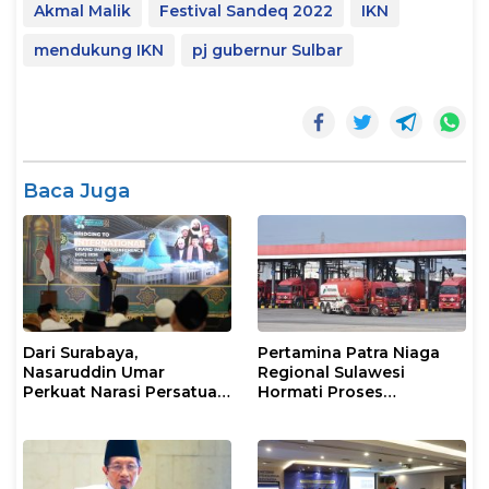
Akmal Malik
Festival Sandeq 2022
IKN
mendukung IKN
pj gubernur Sulbar
Baca Juga
Dari Surabaya,
Pertamina Patra Niaga
Nasaruddin Umar
Regional Sulawesi
Perkuat Narasi Persatuan
Hormati Proses
dan Kepemimpinan Umat
Penanganan Insiden
Kendaraan Operasional
di Polman