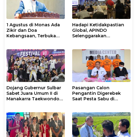
1 Agustus di Monas Ada
Hadapi Ketidakpastian
Zikir dan Doa
Global, APINDO
Kebangsaan, Terbuka
Selenggarakan
untuk Umum
Rakerkonas ke-35
Rumuskan Agenda
Ketahanan Ekonomi
Nasional
Dojang Gubernur Sulbar
Pasangan Calon
Sabet Juara Umum II di
Pengantin Digerebek
Manakarra Taekwondo
Saat Pesta Sabu di
Festival VI 2026
Mamuju