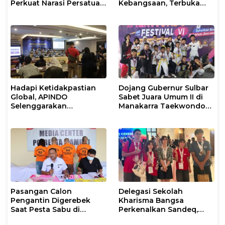
Perkuat Narasi Persatuan
Kebangsaan, Terbuka
dan Kepemimpinan Umat
untuk Umum
Hadapi Ketidakpastian
Dojang Gubernur Sulbar
Global, APINDO
Sabet Juara Umum II di
Selenggarakan
Manakarra Taekwondo
Rakerkonas ke-35
Festival VI 2026
Rumuskan Agenda
Ketahanan Ekonomi
Nasional
Pasangan Calon
Delegasi Sekolah
Pengantin Digerebek
Kharisma Bangsa
Saat Pesta Sabu di
Perkenalkan Sandeq,
Mamuju
Ikon Budaya Sulbar di