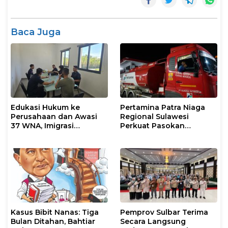
Baca Juga
Edukasi Hukum ke
Pertamina Patra Niaga
Perusahaan dan Awasi
Regional Sulawesi
37 WNA, Imigrasi
Perkuat Pasokan
Makassar Gelar Operasi
Biosolar dan Pengaturan
Mandiri di Maros dan
Layanan di SPBU Maros
Pangkep
Kasus Bibit Nanas: Tiga
Pemprov Sulbar Terima
Bulan Ditahan, Bahtiar
Secara Langsung