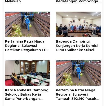
Melawan
Kedatangan Rombongan
Jamaah Hahi Kloter UPG
12
Pertamina Patra Niaga
Bapenda Dampingi
Regional Sulawesi
Kunjungan Kerja Komisi II
Pastikan Penyaluran LPG
DPRD Sulbar ke Sulsel
3 Kg di Sidrap Berjalan
Normal dan Tambah
Pasokan Selama Periode
Hari Raya Idul adha
Karo Pemkesra Dampingi
Pertamina Patra Niaga
Sekprov Bahas Kerja
Regional Sulawesi
Sama Penerbangan
Tambah 392.910 Pasokan
dengan Pemprov Sulsel
LPG 3 Kg Selama Libur