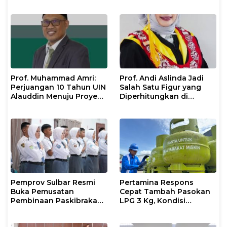
Justice
Prof. Muhammad Amri:
Prof. Andi Aslinda Jadi
Perjuangan 10 Tahun UIN
Salah Satu Figur yang
Alauddin Menuju Proyek
Diperhitungkan di
IsDB Senilai Rp1 Triliun
Pemilihan Rektor UNM
2026–2030
Pemprov Sulbar Resmi
Pertamina Respons
Buka Pemusatan
Cepat Tambah Pasokan
Pembinaan Paskibraka
LPG 3 Kg, Kondisi
2026
Penyaluran di Sulsel
Berlangsung Kondusif