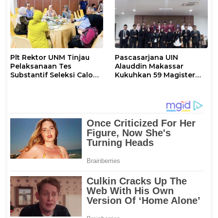
Plt Rektor UNM Tinjau
Pascasarjana UIN
Pelaksanaan Tes
Alauddin Makassar
Substantif Seleksi Calon
Kukuhkan 59 Magister
Mahasiswa PPG
Baru dalam Yudisium
Gelombang II 2026
Khusus