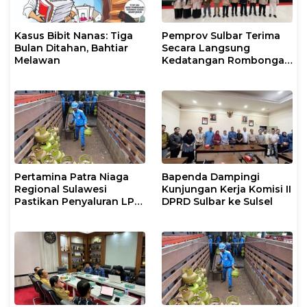
Kasus Bibit Nanas: Tiga
Pemprov Sulbar Terima
Bulan Ditahan, Bahtiar
Secara Langsung
Melawan
Kedatangan Rombongan
Jamaah Hahi Kloter UPG
12
Pertamina Patra Niaga
Bapenda Dampingi
Regional Sulawesi
Kunjungan Kerja Komisi II
Pastikan Penyaluran LPG
DPRD Sulbar ke Sulsel
3 Kg di Sidrap Berjalan
Normal dan Tambah
Pasokan Selama Periode
Hari Raya Idul adha