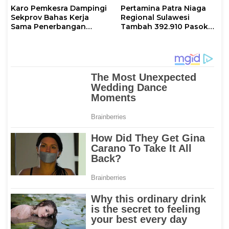
Karo Pemkesra Dampingi
Pertamina Patra Niaga
Sekprov Bahas Kerja
Regional Sulawesi
Sama Penerbangan
Tambah 392.910 Pasokan
dengan Pemprov Sulsel
LPG 3 Kg Selama Libur
Kenaikan Yesus Kristus
dan Long Weekend