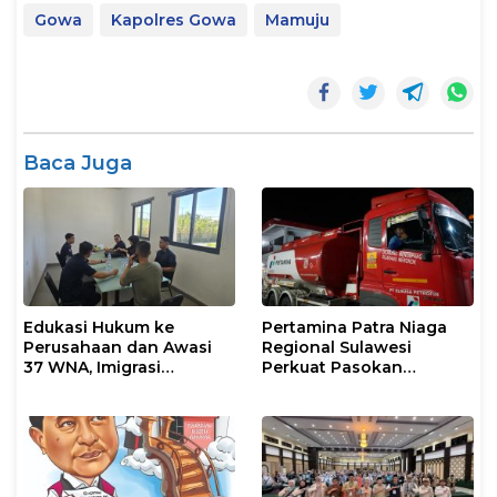
Gowa
Kapolres Gowa
Mamuju
Baca Juga
Edukasi Hukum ke
Pertamina Patra Niaga
Perusahaan dan Awasi
Regional Sulawesi
37 WNA, Imigrasi
Perkuat Pasokan
Makassar Gelar Operasi
Biosolar dan Pengaturan
Mandiri di Maros dan
Layanan di SPBU Maros
Pangkep