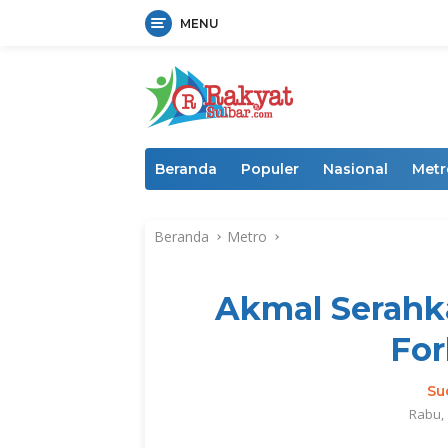
MENU
Langsung
ke
konten
Beranda
Populer
Nasional
Metr
Beranda
Metro
Akmal Serahk
Fo
Su
Rabu, 