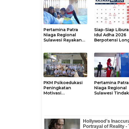
Pertamina Patra
Siap-Siap Libura
Niaga Regional
Idul Adha 2026
Sulawesi Rayakan
Berpotensi Lon
Hari Anak Nasional
Weekend 6 Hari
Melalui Rumah Anak
Pesisir, Ruang
Tumbuh Generasi
Penjaga Pesisir
PKM Psikoedukasi
Pertamina Patra
Peningkatan
Niaga Regional
Motivasi
Sulawesi Tinda
Berprestasi,
Tegas SPBU
Kesiapan Karier,
Wasuponda,
serta Pencegahan
Hentikan Semen
Kenakalan Remaja
Penyaluran Bios
dan Perilaku
Bullying pada Siswa