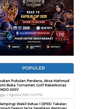
POPULER
kukan Pukulan Perdana, Aksa Mahmud
smi Buka Turnamen Golf Rakerkonas
INDO XXXV
ggu, 2 Agustus 2026 13:33 PM
dampingi Wakil Ketua 1 DPRD Takalar,
hmad Daeng Se’re Serahkan Bantuan