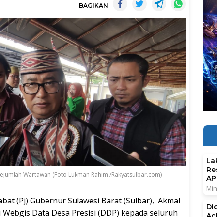
BAGIKAN
La
Re
 sejumlah Wartawan (Foto Lukman Rahim /Rakyatsulbar.com)
AP
Min
bat (Pj) Gubernur Sulawesi Barat (Sulbar), Akmal
Di
 Webgis Data Desa Presisi (DDP) kepada seluruh
Ac