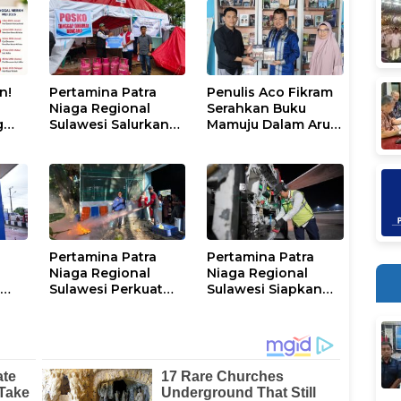
n!
Pertamina Patra
Penulis Aco Fikram
Niaga Regional
Serahkan Buku
g
Sulawesi Salurkan
Mamuju Dalam Arus
Bantuan Tanggap
Gerakan DI/TII 1953–
Darurat untuk
1965 ke Perpusip
Korban Banjir di
Sulbar
Kota Kendari
Pertamina Patra
Pertamina Patra
Niaga Regional
Niaga Regional
k
Sulawesi Perkuat
Sulawesi Siapkan
Edukasi
Dukungan Avtur
Keselamatan, IT
untuk Penerbangan
tara
Makassar Gelar
Haji 2026 Melalui
olar
Pelatihan
AFT Hasanuddin
Penggunaan APAR
untuk Masyarakat