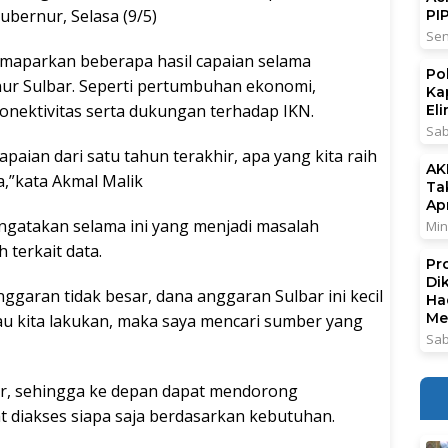
ubernur, Selasa (9/5)
PI
Sen
aparkan beberapa hasil capaian selama
Po
nur Sulbar. Seperti pertumbuhan ekonomi,
Ka
onektivitas serta dukungan terhadap IKN.
El
Sab
aian dari satu tahun terakhir, apa yang kita raih
AK
a,”kata Akmal Malik
Ta
Ap
gatakan selama ini yang menjadi masalah
Min
terkait data.
Pr
Di
ggaran tidak besar, dana anggaran Sulbar ini kecil
Ha
Me
mau kita lakukan, maka saya mencari sumber yang
Sab
bar, sehingga ke depan dapat mendorong
t diakses siapa saja berdasarkan kebutuhan.