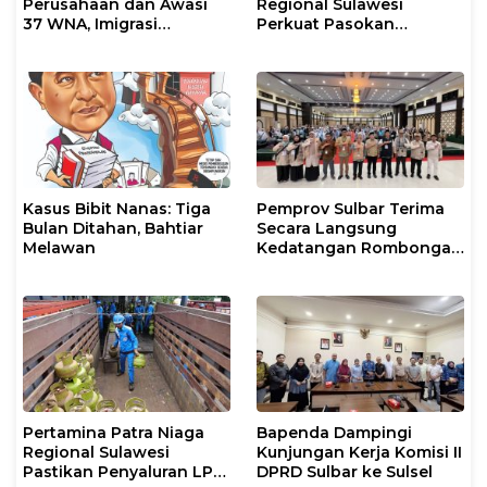
Perusahaan dan Awasi
Regional Sulawesi
37 WNA, Imigrasi
Perkuat Pasokan
Makassar Gelar Operasi
Biosolar dan Pengaturan
Mandiri di Maros dan
Layanan di SPBU Maros
Pangkep
Kasus Bibit Nanas: Tiga
Pemprov Sulbar Terima
Bulan Ditahan, Bahtiar
Secara Langsung
Melawan
Kedatangan Rombongan
Jamaah Hahi Kloter UPG
12
Pertamina Patra Niaga
Bapenda Dampingi
Regional Sulawesi
Kunjungan Kerja Komisi II
Pastikan Penyaluran LPG
DPRD Sulbar ke Sulsel