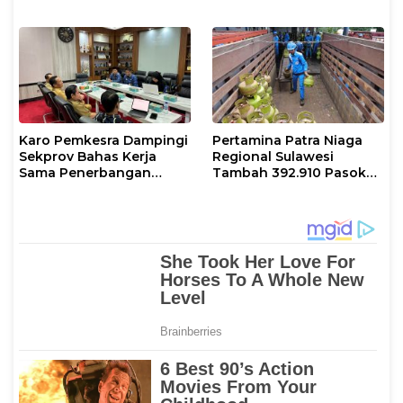
3 Kg di Sidrap Berjalan
Normal dan Tambah
Pasokan Selama Periode
Hari Raya Idul adha
Karo Pemkesra Dampingi
Pertamina Patra Niaga
Sekprov Bahas Kerja
Regional Sulawesi
Sama Penerbangan
Tambah 392.910 Pasokan
dengan Pemprov Sulsel
LPG 3 Kg Selama Libur
Kenaikan Yesus Kristus
dan Long Weekend