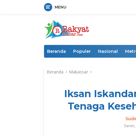
MENU
Langsung
ke
konten
Beranda
Populer
Nasional
Metr
Beranda
Makassar
Iksan Iskanda
Tenaga Keseh
Sud
Senin,