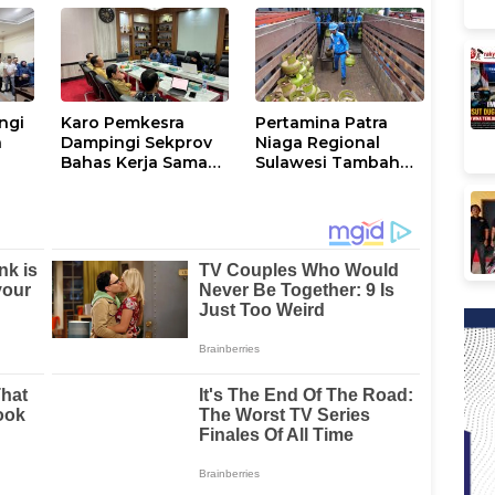
U
Jamaah Hahi Kloter
UPG 12
ngi
Karo Pemkesra
Pertamina Patra
a
Dampingi Sekprov
Niaga Regional
Bahas Kerja Sama
Sulawesi Tambah
Penerbangan
392.910 Pasokan
dengan Pemprov
LPG 3 Kg Selama
Sulsel
Libur Kenaikan
Yesus Kristus dan
Long Weekend