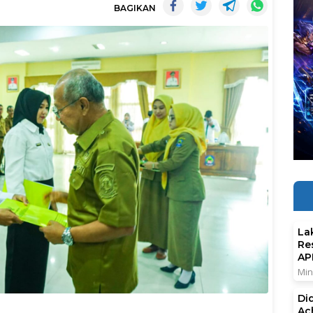
BAGIKAN
La
Re
AP
Min
Di
Ac