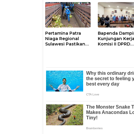
Mandiri di Maros
Layanan di SPB
dan Pangkep
Maros
Pertamina Patra
Bapenda Dampi
Niaga Regional
Kunjungan Kerj
Sulawesi Pastikan
Komisi II DPRD
Penyaluran LPG 3
Sulbar ke Sulsel
Kg di Sidrap
Berjalan Normal dan
Tambah Pasokan
Selama Periode Hari
Raya Idul adha