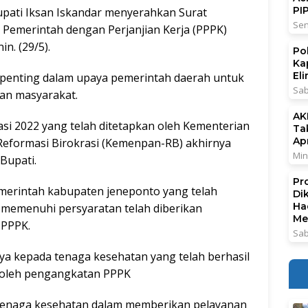
PI
ti Iksan Iskandar menyerahkan Surat
Sen
Pemerintah dengan Perjanjian Kerja (PPPK)
n. (29/5).
Po
Ka
El
 penting dalam upaya pemerintah daerah untuk
Sab
an masyarakat.
AK
i 2022 yang telah ditetapkan oleh Kementerian
Ta
Ap
eformasi Birokrasi (Kemenpan-RB) akhirnya
Min
Bupati.
Pr
merintah kabupaten jeneponto yang telah
Di
Ha
n memenuhi persyaratan telah diberikan
Me
 PPPK.
Sab
ya kepada tenaga kesehatan yang telah berhasil
eroleh pengangkatan PPPK
tenaga kesehatan dalam memberikan pelayanan