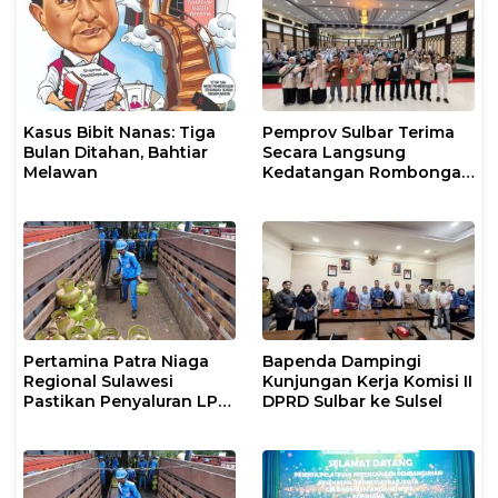
Pangkep
Kasus Bibit Nanas: Tiga
Pemprov Sulbar Terima
Bulan Ditahan, Bahtiar
Secara Langsung
Melawan
Kedatangan Rombongan
Jamaah Hahi Kloter UPG
12
Pertamina Patra Niaga
Bapenda Dampingi
Regional Sulawesi
Kunjungan Kerja Komisi II
Pastikan Penyaluran LPG
DPRD Sulbar ke Sulsel
3 Kg di Sidrap Berjalan
Normal dan Tambah
Pasokan Selama Periode
Hari Raya Idul adha