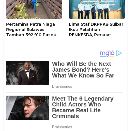
Pertamina Patra Niaga
Lima Staf DKPPKB Sulbar
Regional Sulawesi
Ikuti Pelatihan
Tambah 392.910 Pasokan
RENKESDA, Perkuat
LPG 3 Kg Selama Libur
Kapasitas Perencanaan
Kenaikan Yesus Kristus
Pembangunan
dan Long Weekend
Kesehatan