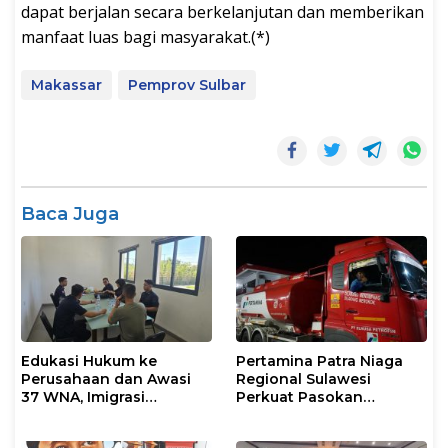
dapat berjalan secara berkelanjutan dan memberikan
manfaat luas bagi masyarakat.(*)
Makassar
Pemprov Sulbar
Baca Juga
Edukasi Hukum ke
Pertamina Patra Niaga
Perusahaan dan Awasi
Regional Sulawesi
37 WNA, Imigrasi
Perkuat Pasokan
Makassar Gelar Operasi
Biosolar dan Pengaturan
Mandiri di Maros dan
Layanan di SPBU Maros