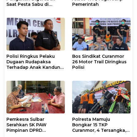
Saat Pesta Sabu di
Pemerintah
Mamuju
Polisi Ringkus Pelaku
Bos Sindikat Curanmor
Dugaan Rudapaksa
26 Motor Trail Diringkus
Terhadap Anak Kandung
Polisi
yang Masih di Bawah
Umur
Pemkesra Sulbar
Polresta Mamuju
Serahkan SK PAW
Bongkar 15 TKP
Pimpinan DPRD
Curanmor, 4 Tersangka, 1
Pasangkayu
DPO