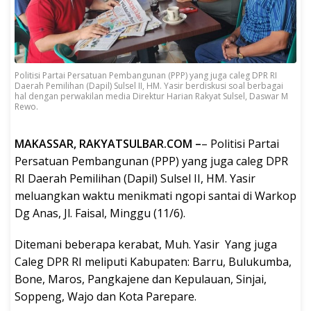
Politisi Partai Persatuan Pembangunan (PPP) yang juga caleg DPR RI
Daerah Pemilihan (Dapil) Sulsel II, HM. Yasir berdiskusi soal berbagai
hal dengan perwakilan media Direktur Harian Rakyat Sulsel, Daswar M
Rewo.
MAKASSAR, RAKYATSULBAR.COM –
– Politisi Partai
Persatuan Pembangunan (PPP) yang juga caleg DPR
RI Daerah Pemilihan (Dapil) Sulsel II, HM. Yasir
meluangkan waktu menikmati ngopi santai di Warkop
Dg Anas, Jl. Faisal, Minggu (11/6).
Ditemani beberapa kerabat, Muh. Yasir Yang juga
Caleg DPR RI meliputi Kabupaten: Barru, Bulukumba,
Bone, Maros, Pangkajene dan Kepulauan, Sinjai,
Soppeng, Wajo dan Kota Parepare.