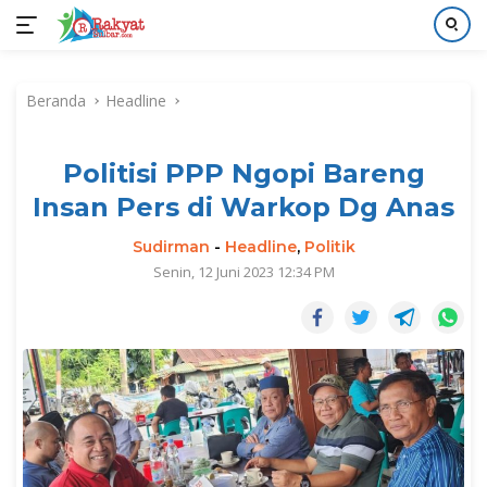
Langsung
ke
Beranda
Headline
konten
Politisi PPP Ngopi Bareng
Insan Pers di Warkop Dg Anas
Sudirman
-
Headline
,
Politik
Senin, 12 Juni 2023 12:34 PM