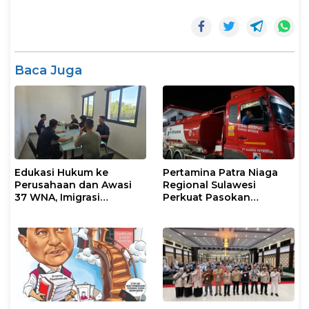
Baca Juga
Edukasi Hukum ke
Pertamina Patra Niaga
Perusahaan dan Awasi
Regional Sulawesi
37 WNA, Imigrasi
Perkuat Pasokan
Makassar Gelar Operasi
Biosolar dan Pengaturan
Mandiri di Maros dan
Layanan di SPBU Maros
Pangkep