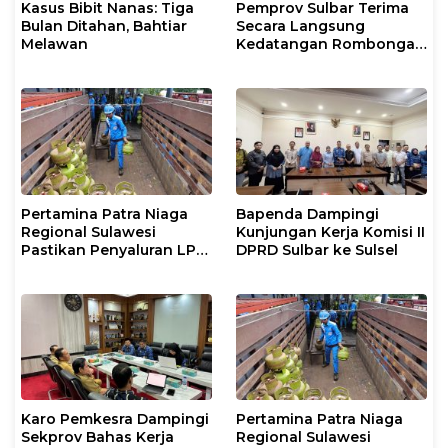
Kasus Bibit Nanas: Tiga
Pemprov Sulbar Terima
Bulan Ditahan, Bahtiar
Secara Langsung
Melawan
Kedatangan Rombongan
Jamaah Hahi Kloter UPG
12
Pertamina Patra Niaga
Bapenda Dampingi
Regional Sulawesi
Kunjungan Kerja Komisi II
Pastikan Penyaluran LPG
DPRD Sulbar ke Sulsel
3 Kg di Sidrap Berjalan
Normal dan Tambah
Pasokan Selama Periode
Hari Raya Idul adha
Karo Pemkesra Dampingi
Pertamina Patra Niaga
Sekprov Bahas Kerja
Regional Sulawesi