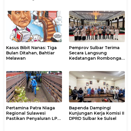
Makassar Gelar Operasi
Biosolar dan Pengaturan
Mandiri di Maros dan
Layanan di SPBU Maros
Pangkep
Kasus Bibit Nanas: Tiga
Pemprov Sulbar Terima
Bulan Ditahan, Bahtiar
Secara Langsung
Melawan
Kedatangan Rombongan
Jamaah Hahi Kloter UPG
12
Pertamina Patra Niaga
Bapenda Dampingi
Regional Sulawesi
Kunjungan Kerja Komisi II
Pastikan Penyaluran LPG
DPRD Sulbar ke Sulsel
3 Kg di Sidrap Berjalan
Normal dan Tambah