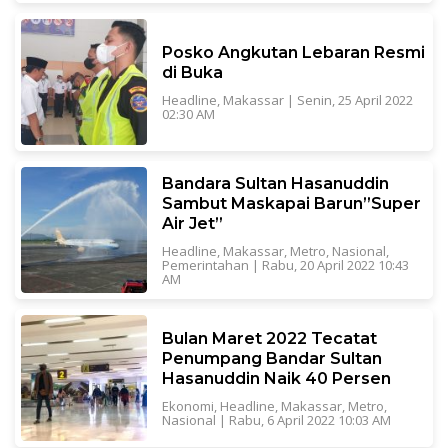
Posko Angkutan Lebaran Resmi
di Buka
Headline
,
Makassar
|
Senin, 25 April 2022
02:30 AM
Bandara Sultan Hasanuddin
Sambut Maskapai Barun”Super
Air Jet”
Headline
,
Makassar
,
Metro
,
Nasional
,
Pemerintahan
|
Rabu, 20 April 2022 10:43
AM
Bulan Maret 2022 Tecatat
Penumpang Bandar Sultan
Hasanuddin Naik 40 Persen
Ekonomi
,
Headline
,
Makassar
,
Metro
,
Nasional
|
Rabu, 6 April 2022 10:03 AM