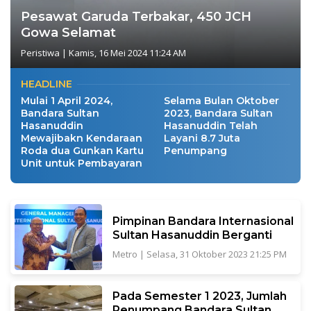
Pesawat Garuda Terbakar, 450 JCH
Gowa Selamat
Peristiwa
|
Kamis, 16 Mei 2024 11:24 AM
HEADLINE
Mulai 1 April 2024,
Selama Bulan Oktober
Bandara Sultan
2023, Bandara Sultan
Hasanuddin
Hasanuddin Telah
Mewajibakn Kendaraan
Layani 8.7 Juta
Roda dua Gunkan Kartu
Penumpang
Unit untuk Pembayaran
Pimpinan Bandara Internasional
Sultan Hasanuddin Berganti
Metro
|
Selasa, 31 Oktober 2023 21:25 PM
Pada Semester 1 2023, Jumlah
Penumpang Bandara Sultan