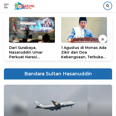
Langsung
ke
konten
«
»
Dari Surabaya,
1 Agustus di Monas Ada
H
Nasaruddin Umar
Zikir dan Doa
G
Perkuat Narasi
Kebangsaan, Terbuka
S
Persatuan dan
untuk Umum
R
Kepemimpinan Umat
R
K
Bandara Sultan Hasanuddin
N