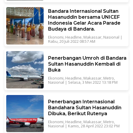
Bandara Internasional Sultan
Hasanuddin bersama UNICEF
Indonesia Gelar Acara Parade
Budaya di Bandara.
Ekonomi
,
Headline
,
Makassar
,
Nasional
|
Rabu, 20 Juli 2022 08:57 AM
Penerbangan Umroh di Bandara
Sultan Hasanuddin Kembali di
Buka
Ekonomi
,
Headline
,
Makassar
,
Metro
,
Nasional
|
Selasa, 3 Mei 2022 13:18 PM
Penerbangan Internasional
Bandahara Sultan Hasanuddin
Dibuka, Berikut Rutenya
Ekonomi
,
Headline
,
Makassar
,
Metro
,
Nasional
|
Kamis, 28 April 2022 23:02 PM