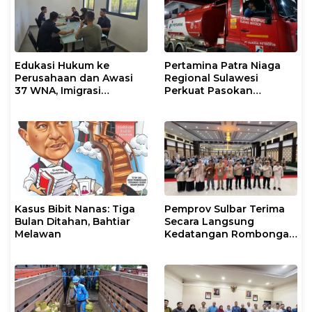
Edukasi Hukum ke
Pertamina Patra Niaga
Perusahaan dan Awasi
Regional Sulawesi
37 WNA, Imigrasi
Perkuat Pasokan
Makassar Gelar Operasi
Biosolar dan Pengaturan
Mandiri di Maros dan
Layanan di SPBU Maros
Pangkep
Kasus Bibit Nanas: Tiga
Pemprov Sulbar Terima
Bulan Ditahan, Bahtiar
Secara Langsung
Melawan
Kedatangan Rombongan
Jamaah Hahi Kloter UPG
12