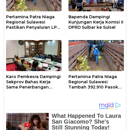
Pertamina Patra Niaga
Bapenda Dampingi
Regional Sulawesi
Kunjungan Kerja Komisi II
Pastikan Penyaluran LPG
DPRD Sulbar ke Sulsel
3 Kg di Sidrap Berjalan
Normal dan Tambah
Pasokan Selama Periode
Hari Raya Idul adha
Karo Pemkesra Dampingi
Pertamina Patra Niaga
Sekprov Bahas Kerja
Regional Sulawesi
Sama Penerbangan
Tambah 392.910 Pasokan
dengan Pemprov Sulsel
LPG 3 Kg Selama Libur
Kenaikan Yesus Kristus
dan Long Weekend