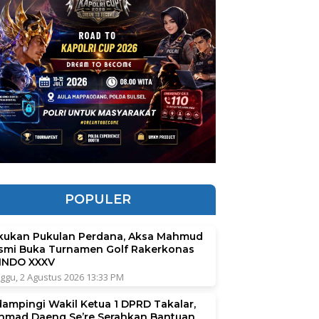
POPULER
kukan Pukulan Perdana, Aksa Mahmud
smi Buka Turnamen Golf Rakerkonas
INDO XXXV
ggu, 2 Agustus 2026 13:33 PM
dampingi Wakil Ketua 1 DPRD Takalar,
hmad Daeng Se’re Serahkan Bantuan