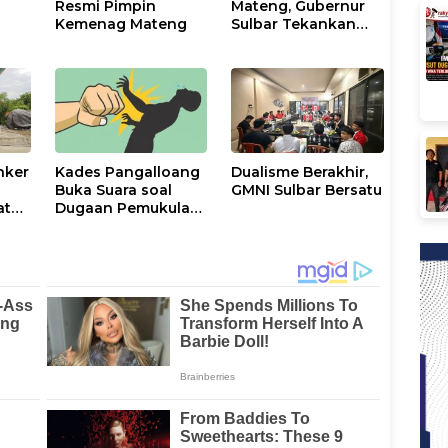
Resmi Pimpin
Mateng, Gubernur
Kemenag Mateng
Sulbar Tekankan
Kepemimpinan
Berkeadilan dan
Harmoni Sosial
nker
Kades Pangalloang
Dualisme Berakhir,
Buka Suara soal
GMNI Sulbar Bersatu
at
Dugaan Pemukulan
adan
Warga oleh Ketua
RT