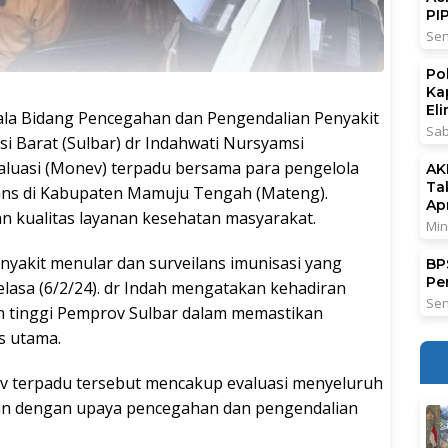
PI
Sen
Po
Ka
El
la Bidang Pencegahan dan Pengendalian Penyakit
Sab
si Barat (Sulbar) dr Indahwati Nursyamsi
aluasi (Monev) terpadu bersama para pengelola
AK
Ta
ans di Kabupaten Mamuju Tengah (Mateng).
Ap
n kualitas layanan kesehatan masyarakat.
Min
nyakit menular dan surveilans imunisasi yang
BPS
Pe
elasa (6/2/24). dr Indah mengatakan kehadiran
Sen
 tinggi Pemprov Sulbar dalam memastikan
s utama.
ev terpadu tersebut mencakup evaluasi menyeluruh
tan dengan upaya pencegahan dan pengendalian