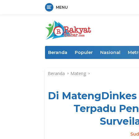
MENU
Langsung
ke
konten
Beranda
Populer
Nasional
Metr
Beranda
Mateng
Di MatengDinkes
Terpadu Pen
Surveil
Sud