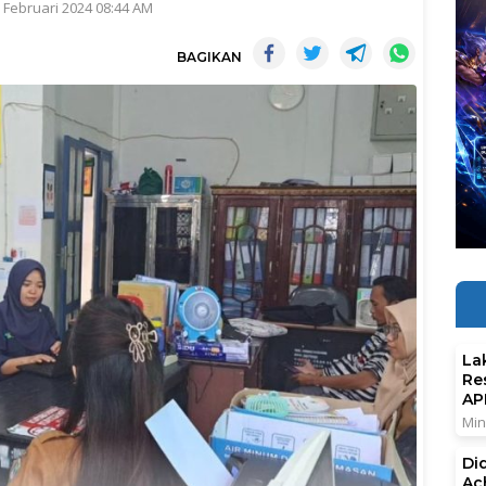
6 Februari 2024 08:44 AM
BAGIKAN
La
Re
AP
Min
Di
Ac