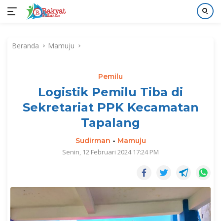
Langsung
ke
Beranda
Mamuju
konten
Pemilu
Logistik Pemilu Tiba di
Sekretariat PPK Kecamatan
Tapalang
Sudirman
-
Mamuju
Senin, 12 Februari 2024 17:24 PM