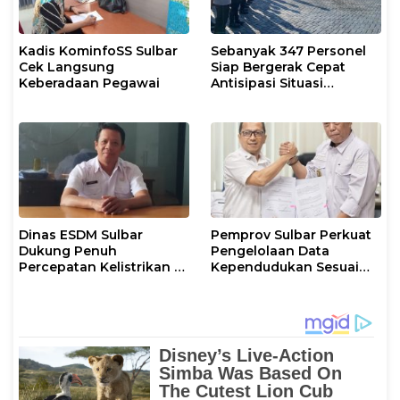
Kadis KominfoSS Sulbar
Sebanyak 347 Personel
Cek Langsung
Siap Bergerak Cepat
Keberadaan Pegawai
Antisipasi Situasi
Kamtibmas di Sulbar
Dinas ESDM Sulbar
Pemprov Sulbar Perkuat
Dukung Penuh
Pengelolaan Data
Percepatan Kelistrikan di
Kependudukan Sesuai
WP Pesisir Barat Pulau
Permendagri 17 Tahun
Karampuang
2023