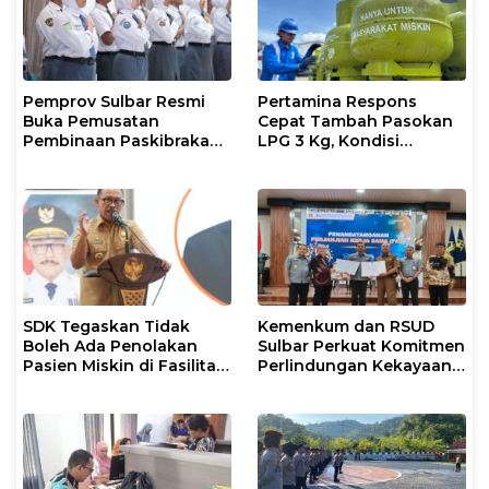
Pemprov Sulbar Resmi
Pertamina Respons
Buka Pemusatan
Cepat Tambah Pasokan
Pembinaan Paskibraka
LPG 3 Kg, Kondisi
2026
Penyaluran di Sulsel
Berlangsung Kondusif
SDK Tegaskan Tidak
Kemenkum dan RSUD
Boleh Ada Penolakan
Sulbar Perkuat Komitmen
Pasien Miskin di Fasilitas
Perlindungan Kekayaan
Pelayanan Kesehatan
Intelektual