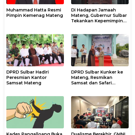
Muhammad Hatta Resmi
Di Hadapan Jamaah
Pimpin Kemenag Mateng
Mateng, Gubernur Sulbar
Tekankan Kepemimpinan
Berkeadilan dan Harmoni
Sosial
DPRD Sulbar Hadiri
DPRD Sulbar Kunker ke
Peresmian Kantor
Mateng, Resmikan
Samsat Mateng
Samsat dan Safari
Ramadan
Kades Pangalloang Buka
Dualisme Berakhir, GMNI